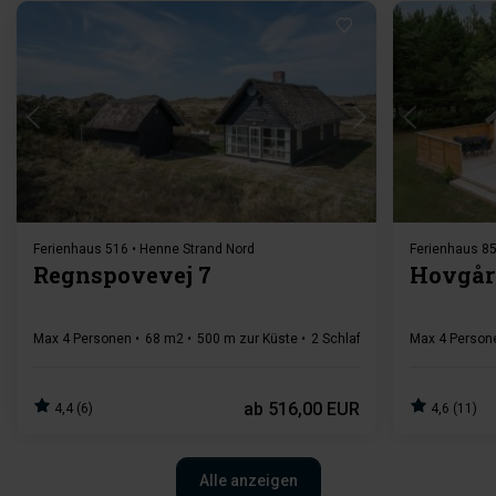
Lädt ...
Ferienhaus 516 • Henne Strand Nord
Ferienhaus 85
Regnspovevej 7
Hovgår
Max 4 Personen
68 m2
500 m zur Küste
2 Schlafzimmer
Max 4 Person
1 Badezim
ab
516,00 EUR
4,4 (6)
4,6 (11)
Alle anzeigen