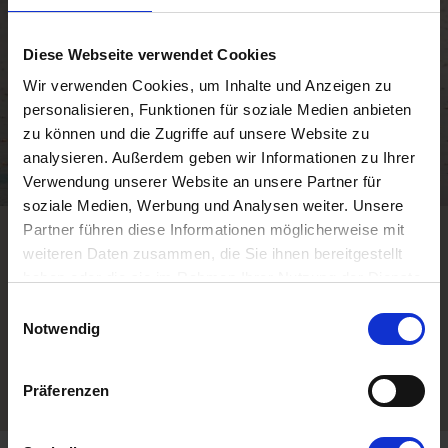
Diese Webseite verwendet Cookies
Wir verwenden Cookies, um Inhalte und Anzeigen zu
personalisieren, Funktionen für soziale Medien anbieten
zu können und die Zugriffe auf unsere Website zu
analysieren. Außerdem geben wir Informationen zu Ihrer
Verwendung unserer Website an unsere Partner für
soziale Medien, Werbung und Analysen weiter. Unsere
Partner führen diese Informationen möglicherweise mit
Erleben Sie die Fische aus
weiteren Daten zusammen, die Sie ihnen bereitgestellt
haben oder die sie im Rahmen Ihrer Nutzung der Dienste
nächster Nähe
gesammelt haben. Sie geben Einwilligung zu unseren
Einwilligungsauswahl
Cookies, wenn Sie unsere Webseite weiterhin nutzen.
Im Fischerei- und Schifffahrtsmuseum in Esbjerg können Sie die
Notwendig
Fische des Meeres hautnah erleben. Im großen
Salzwasseraquarium des Museums können Sie alle Fische sehen,
Präferenzen
die in den dänischen Gewässern herumschwimmen.