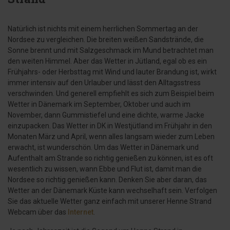
Natürlich ist nichts mit einem herrlichen Sommertag an der
Nordsee zu vergleichen. Die breiten weißen Sandstrände, die
Sonne brennt und mit Salzgeschmack im Mund betrachtet man
den weiten Himmel. Aber das Wetter in Jütland, egal ob es ein
Frühjahrs- oder Herbsttag mit Wind und lauter Brandung ist, wirkt
immer intensiv auf den Urlauber und lässt den Alltagsstress
verschwinden. Und generell empfiehlt es sich zum Beispiel beim
Wetter in Dänemark im September, Oktober und auch im
November, dann Gummistiefel und eine dichte, warme Jacke
einzupacken. Das Wetter in DK in Westjütland im Frühjahr in den
Monaten März und April, wenn alles langsam wieder zum Leben
erwacht, ist wunderschön. Um das Wetter in Dänemark und
Aufenthalt am Strande so richtig genießen zu können, ist es oft
wesentlich zu wissen, wann Ebbe und Flut ist, damit man die
Nordsee so richtig genießen kann. Denken Sie aber daran, das
Wetter an der Dänemark Küste kann wechselhaft sein. Verfolgen
Sie das aktuelle Wetter ganz einfach mit unserer Henne Strand
Webcam über das
Internet
.