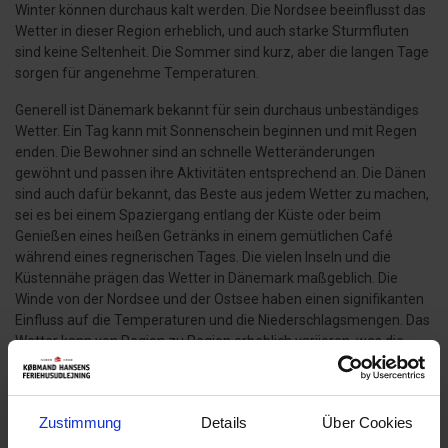
Winter können durchaus kalt werden. Die Nordsee beeinflusst das
Wetter in dieser Region erheblich, und auch starke Sturmfluten
sind keine Seltenheit. Die Sommer sind kurz, aber die langen Tage
sorgen für angenehme Temperaturen.
Generell ist Dänemark bekannt für sein durchaus unbeständiges
Wetter. Ein Tag kann mit Sonnenschein beginnen und mit Regen
enden. Die Bewohner sind an schnelle Wetteränderungen
gewöhnt und passen ihre Aktivitäten entsprechend an. Die Dänen
sind auch dafür bekannt, das Beste aus jedem Wetter zu machen,
sei es bei einem Spaziergang entlang der Küste oder beim
Genießen eines heißen Getränks in einem gemütlichen Café
während eines regnerischen Tages. Die vielen Inseln und die
Küstennähe prägen das Wetter in Dänemark maßgeblich. Die
Winde von der Nordsee und der Ostsee haben einen signifikanten
Einfluss auf die Temperaturen und die Niederschlagsmengen. Das
Wetter kann von Region zu Region erheblich variieren, was die
Vielfalt des dänischen Klimas ausmacht.
Insgesamt ist das dänische Wetter so charmant wie das Land
selbst. Es bietet Abwechslung, Überraschungen und eine ständige
Zustimmung
Details
Über Cookies
Verbindung zur Natur. Egal, ob man die weiten Strände an der