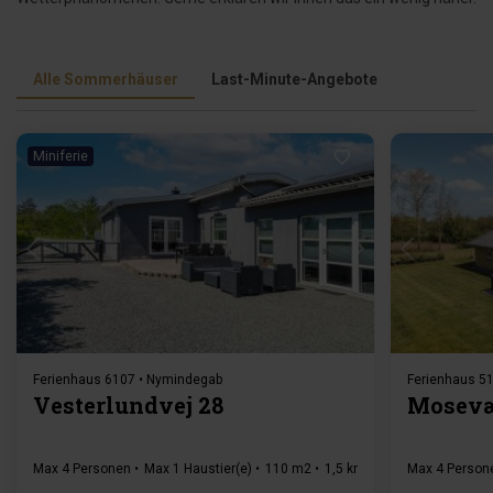
Alle Sommerhäuser
Last-Minute-Angebote
Miniferie
Lädt ...
Ferienhaus 6107 • Nymindegab
Ferienhaus 51
Vesterlundvej 28
Mosevæ
Max 4 Personen
Max 1 Haustier(e)
110 m2
1,5 km zur Küste
Max 4 Person
2 Schla