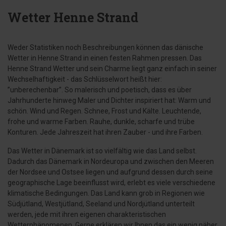
Wetter Henne Strand
Weder Statistiken noch Beschreibungen können das dänische
Wetter in Henne Strand in einen festen Rahmen pressen. Das
Henne Strand Wetter und sein Charme liegt ganz einfach in seiner
Wechselhaftigkeit - das Schlüsselwort heißt hier:
”unberechenbar”. So malerisch und poetisch, dass es über
Jahrhunderte hinweg Maler und Dichter inspiriert hat: Warm und
schön. Wind und Regen. Schnee, Frost und Kälte. Leuchtende,
frohe und warme Farben. Rauhe, dunkle, scharfe und trübe
Konturen. Jede Jahreszeit hat ihren Zauber - und ihre Farben.
Das Wetter in Dänemark ist so vielfältig wie das Land selbst.
Dadurch das Dänemark in Nordeuropa und zwischen den Meeren
der Nordsee und Ostsee liegen und aufgrund dessen durch seine
geographische Lage beeinflusst wird, erlebt es viele verschiedene
klimatische Bedingungen. Das Land kann grob in Regionen wie
Südjütland, Westjütland, Seeland und Nordjütland unterteilt
werden, jede mit ihren eigenen charakteristischen
Wetterphänomenen. Gerne erklären wir Ihnen das ein wenig näher.