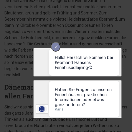
Je nach Jahreszeit ist die Gegend um Henne Strand in
verschiedene Farben getaucht: Leuchtend und klar, bestimmen
Blautönen, grün und gelb im Frühling und Sommer. Zum
September hin nimmt die violette Heidekrautfarbe überhand, um
dann im Oktober-November von Ocker und braunen Tönen
abgelöst zu werden. Und wenn in den Wintermonaten nicht der
Schnee die Erde bedeckt, dominieren die ganz dunklen Farben die
Landschaft. Die Geräusche der Natur sind genauso wechselhaft
wie die Farben und das Wetter. Das Ereignis der großen Vogelzüge
nach Norden oder Süden, das man nur an wenigen anderen Orten
so intensiv erleben kann, wie in der Gegend von Henne, wird
begleitet von einem nahezu symphonischen Vogelkonzert in Dur
und Moll.
Dänemark und Henne zeigt sich in
allen Farben
Sind wir das nicht alle: Naturliebhaber, gar Naturanbeter? Und dass
das ganze Jahr über. Wir lieben das reine Wasser sowohl zum
Trinken als auch um darin zu baden. In frischer Luft und
unverbrauchter Natur blühen wir auf, bei jedem Wetter und zu
jeder Jahreszeit. Das einzigartige Farbenspiel dieser Natur kann