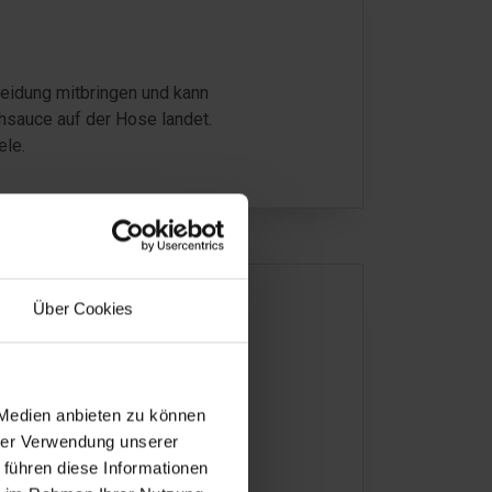
eidung mitbringen und kann
hsauce auf der Hose landet.
ele.
Über Cookies
nd offensichtlich: mehrere
 Medien anbieten zu können
d die Erwachsene das andere,
hrer Verwendung unserer
eres Bad ohne Sand und
 führen diese Informationen