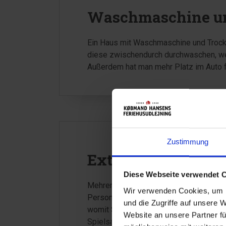
Waschmaschine un
Ein Haus mit Waschmaschine und Trockn
diese zwischendurch durchwaschen, wen
Außerdem hat man mehr Platz im Auto f
Zustimmung
Extra Bad
Diese Webseite verwendet 
Mehrere Bäder sind immer ein Vorteil, 
Wir verwenden Cookies, um I
Personen können zur selben Zeit dusch
und die Zugriffe auf unsere 
womit Sand vom Strand, Schwimmtieren
Website an unsere Partner fü
Spielsachen bleibt den Eltern vorbehalt