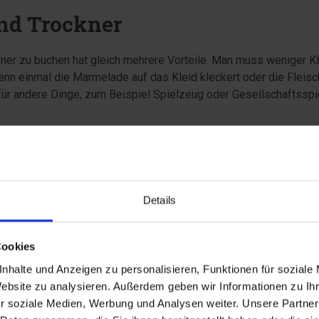
d Trockner
er zu buchen hat gleich mehrere Vorteile. Man muss weniger Kl
n einmal die Marmelade auf das Kleid kleckert oder die Fleisc
ür andere Dinge, zum Beispiel Spielzeug oder Gesellschaftsspi
Details
Cookies
und vor allem wenn man mit Kindern Urlaub macht! Die Vorteile si
nhalte und Anzeigen zu personalisieren, Funktionen für soziale
en und es spart Zeit. Die Kinder können ein Bad bekommen, un
Website zu analysieren. Außerdem geben wir Informationen zu I
 und Sandspielsachen im Bad der Kinder bleiben, und ein saub
r soziale Medien, Werbung und Analysen weiter. Unsere Partner
en.