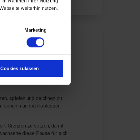
ie im Rahmen Ihrer Nutzung
Webseite weiterhin nutzen.
Marketing
Cookies zulassen
 auch draußen. Einige Häuser
 ob bei Sonnenschein oder bei
esen, spielen und zeichnen zu
in denen man sich loslassen
ert, Grenzen zu setzen, damit
Erwachsene diese Pause für sich