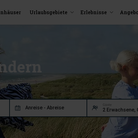
enhäuser
Urlaubsgebiete
Erlebnisse
Angebo
indern
Gäste
Anreise - Abreise