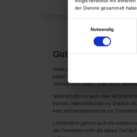
möglicherweise mit weiteren
der Dienste gesammelt haben
Einwilligungsauswahl
Notwendig
Gute Fazilitäten –
Viele unserer Ferienhäuser sind schön 
haben Schaukeln, Sandkasten usw. am H
strömendem Regen. Also daran denken,
Natürlich gibt es auch viele Aktivitäts
können, währenddessen es draußen stür
kann und beispielsweise ein Tischtenni
Letztendlich gibt es auch die elektron
der Fernsehen nicht die ganze Zeit läu