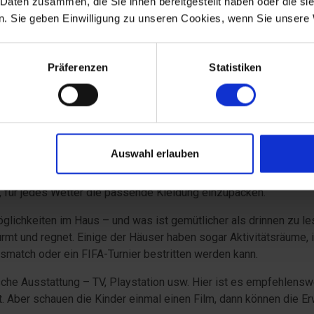
 Daten zusammen, die Sie ihnen bereitgestellt haben oder die s
. Sie geben Einwilligung zu unseren Cookies, wenn Sie unsere 
Präferenzen
Statistiken
 Aktivitätsmöglichkeiten
Auswahl erlauben
eingerichtet mit vielen Aktivitätsmöglichkeiten sowohl Innen als
aus. So kann man die Urlaubszeit auch am Haus genießen. Egal
 für jedes Wetter die passende Kleidung einzupacken.
möglichkeiten im Haus – und was ist gemütlicher als drinnen zu l
mt und regnet. Einige der Häuser haben sogar Aktivitätsräume, 
smatch oder ein FIFA-Turnier bestritten werden kann.
ische Ausstattung – TV, Playstation usw. Hier ist es empfehlensw
ft. Aber schauen die Kinder einmal einen Film, dann können die 