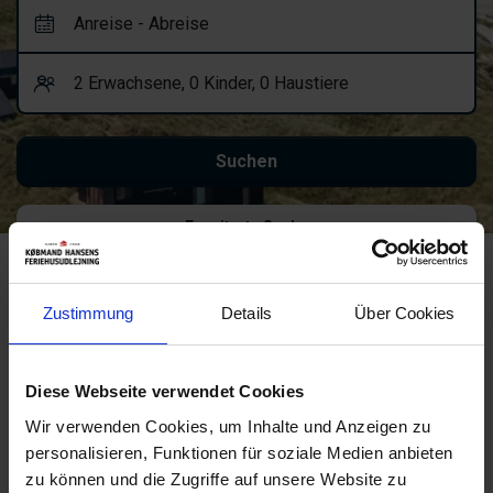
Erweiterte Suche
Ups! Hier ist etwas
Zustimmung
Details
Über Cookies
schiefgegangen.
Versuchen Sie es bitte erneut oder
Diese Webseite verwendet Cookies
kontaktieren Sie uns.
Wir verwenden Cookies, um Inhalte und Anzeigen zu
Fehler 404
personalisieren, Funktionen für soziale Medien anbieten
Starten Sie eine neue Suche oder nutzen Sie einen dieser Links:
zu können und die Zugriffe auf unsere Website zu