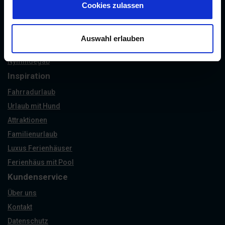
Henne Strand
Cookies zulassen
Houstrup
Bork Havn
Auswahl erlauben
Jegum Ferieland
Nymindegab
Inspiration
Fahrradurlaub
Urlaub mit Hund
Attraktionen
Familienurlaub
Luxus Ferienhäuser
Ferienhäus mit Pool
Kundenservice
Über uns
Kontakt
Datenschutz