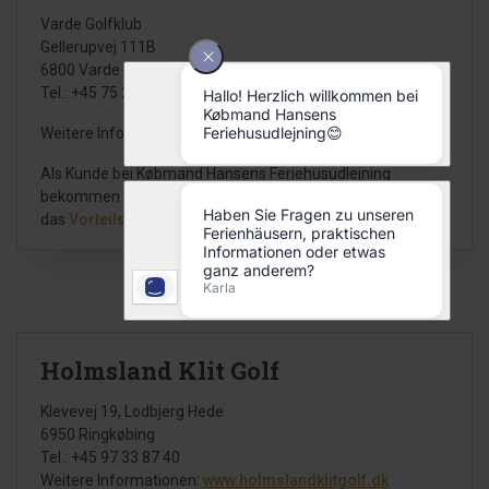
Varde Golfklub
Gellerupvej 111B
6800 Varde
Tel.: +45 75 22 49 44
Weitere Informationen:
www.vardegolfklub.dk
Als Kunde bei Købmand Hansens Feriehusudlejning
bekommen Sie auf die Greenfees Rabatt. Sehen Sie
das
Vorteilsprogramm hier
.
Holmsland Klit Golf
Klevevej 19, Lodbjerg Hede
6950 Ringkøbing
Tel.: +45 97 33 87 40
Weitere Informationen:
www.holmslandklitgolf.dk