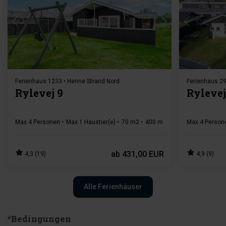
Lädt ...
Ferienhaus 1233 • Henne Strand Nord
Ferienhaus 29
Rylevej 9
Rylevej
Max 4 Personen
Max 1 Haustier(e)
70 m2
400 m zur Küste
Max 4 Person
2 Schlafz
ab
431,00 EUR
4,3 (19)
4,9 (9)
Alle Ferienhäuser
*Bedingungen