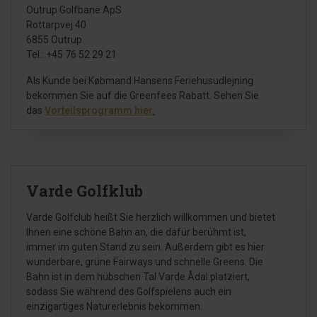
Outrup Golfbane ApS
Rottarpvej 40
6855 Outrup
Tel.: +45 76 52 29 21
Als Kunde bei Købmand Hansens Feriehusudlejning
bekommen Sie auf die Greenfees Rabatt. Sehen Sie
das
Vorteilsprogramm hier
.
Varde Golfklub
Varde Golfclub heißt Sie herzlich willkommen und bietet
Ihnen eine schöne Bahn an, die dafür berühmt ist,
immer im guten Stand zu sein. Außerdem gibt es hier
wunderbare, grüne Fairways und schnelle Greens. Die
Bahn ist in dem hübschen Tal Varde Ådal platziert,
sodass Sie während des Golfspielens auch ein
einzigartiges Naturerlebnis bekommen.