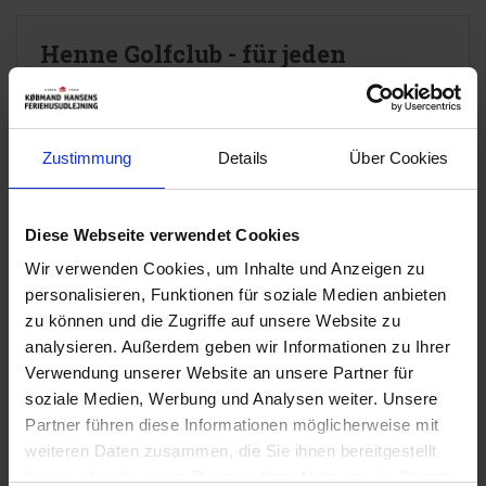
Henne Golfclub - für jeden
Etwas
Sowohl Anfänger als auch Stammgäste sind bei Henne
Golfclub willkommen. Henne Golfclub sieht natürlich
Zustimmung
Details
Über Cookies
auch gerne neue Gäste auf den Golfbahnen und
deswegen können im Club Anfängerlektionen bestellt
werden und die Golfausstattung geliehen werden.
Diese Webseite verwendet Cookies
Wir verwenden Cookies, um Inhalte und Anzeigen zu
personalisieren, Funktionen für soziale Medien anbieten
zu können und die Zugriffe auf unsere Website zu
analysieren. Außerdem geben wir Informationen zu Ihrer
Hier finden Sie Henne Golfclub
Verwendung unserer Website an unsere Partner für
soziale Medien, Werbung und Analysen weiter. Unsere
Henne Golfklub
Partner führen diese Informationen möglicherweise mit
Hennebyvej 30
weiteren Daten zusammen, die Sie ihnen bereitgestellt
6854 Henne
haben oder die sie im Rahmen Ihrer Nutzung der Dienste