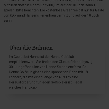
oder sich Bälle für die Abschlagbahn kaufen, aber es braucht eine
Mitgliedschaft in einem Golfklub, um auf der 18 Loch Bahn zu
spielen. Bitte beachten: Die kostenlose Greenfee gilt nur für Gäste
von Købmand Hansens Ferienhausvermittlung auf der 18 Loch
Bahn!
Über die Bahnen
Im Gebiet bei Henne ist der Henne Golfclub
empfehlenswert. Sie finden den Club auf Hennebysvej
30 – ungefähr 4 km von Henne Strand entfernt. Bei
Henne Golfclub gibt es eine spannende Bahn mit 18
Löchern, die mit einer Länge von 6193 m eine
Herausforderung für jeden Golfspieler ist – egal
welches Handicap.