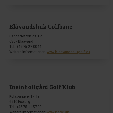
Blåvandshuk Golfbane
Søndertoften 29 , Ho
6857 Blaavand
Tel.: +45 75 27 88 11
Weitere Informationen:
www.blaavandshukgolf.dk
Breinholtgård Golf Klub
Kokspangvej 17-19
6710 Esbjerg
Tel.: +45 75 11 57 00
Weitere Informationen:
www.bggc.dk