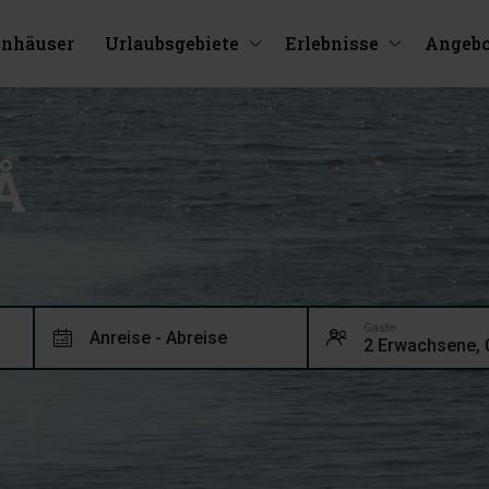
enhäuser
Urlaubsgebiete
Erlebnisse
Angebo
Å
Gäste
Anreise - Abreise