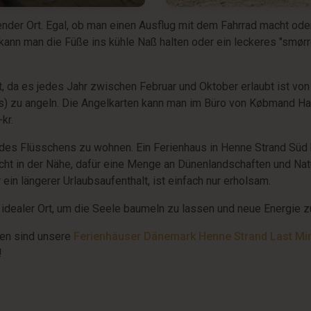
ender Ort. Egal, ob man einen Ausflug mit dem Fahrrad macht ode
 kann man die Füße ins kühle Naß halten oder ein leckeres "smør
, da es jedes Jahr zwischen Februar und Oktober erlaubt ist vo
) zu angeln. Die Angelkarten kann man im Büro von Købmand Han
kr.
he des Flüsschens zu wohnen. Ein Ferienhaus in Henne Strand Sü
icht in der Nähe, dafür eine Menge an Dünenlandschaften und Nat
 ein längerer Urlaubsaufenthalt, ist einfach nur erholsam.
n idealer Ort, um die Seele baumeln zu lassen und neue Energie z
hen sind unsere
Ferienhäuser Dänemark Henne Strand Last Mi
!