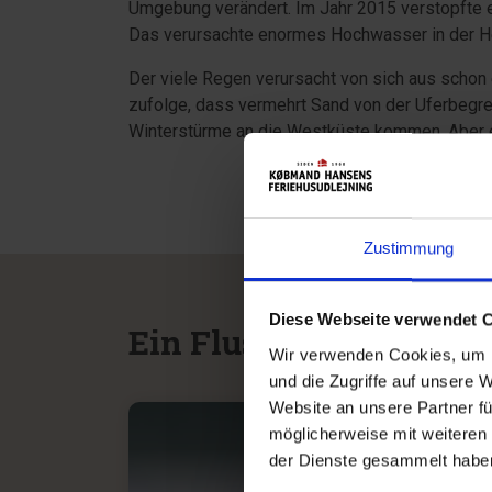
Umgebung verändert. Im Jahr 2015 verstopfte 
Das verursachte enormes Hochwasser in der H
Der viele Regen verursacht von sich aus schon 
zufolge, dass vermehrt Sand von der Uferbegre
Winterstürme an die Westküste kommen. Aber eg
Zustimmung
Diese Webseite verwendet 
Ein Fluss mit vielen M
Wir verwenden Cookies, um I
und die Zugriffe auf unsere 
Website an unsere Partner fü
möglicherweise mit weiteren
ANGEL
der Dienste gesammelt haben