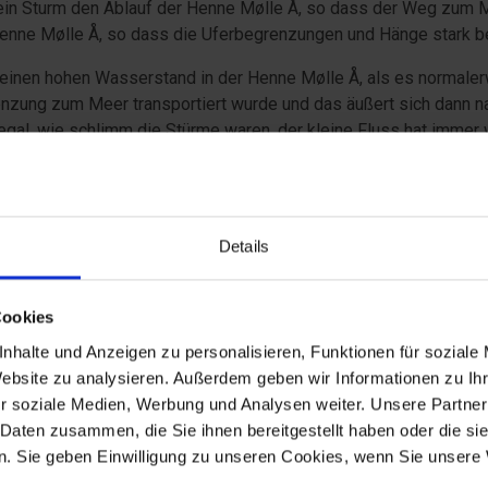
ein Sturm den Ablauf der Henne Mølle Å, so dass der Weg zum M
enne Mølle Å, so dass die Uferbegrenzungen und Hänge stark b
einen hohen Wasserstand in der Henne Mølle Å, als es normalerwe
nzung zum Meer transportiert wurde und das äußert sich dann na
al, wie schlimm die Stürme waren, der kleine Fluss hat immer w
Details
Cookies
öglichkeiten
nhalte und Anzeigen zu personalisieren, Funktionen für soziale
Website zu analysieren. Außerdem geben wir Informationen zu I
r soziale Medien, Werbung und Analysen weiter. Unsere Partner
 Daten zusammen, die Sie ihnen bereitgestellt haben oder die s
N
FERIENH
. Sie geben Einwilligung zu unseren Cookies, wenn Sie unsere 