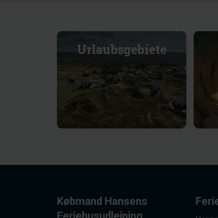
Urlaubsgebiete
Købmand Hansens
Feri
Feriehusudlejning