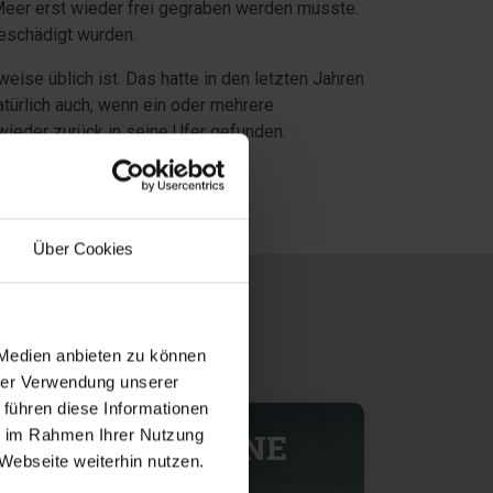
eer erst wieder frei gegraben werden musste.
eschädigt wurden.
ise üblich ist. Das hatte in den letzten Jahren
türlich auch, wenn ein oder mehrere
ieder zurück in seine Ufer gefunden.
Über Cookies
 Medien anbieten zu können
hrer Verwendung unserer
 führen diese Informationen
ie im Rahmen Ihrer Nutzung
ÄUSER IN HENNE
Webseite weiterhin nutzen.