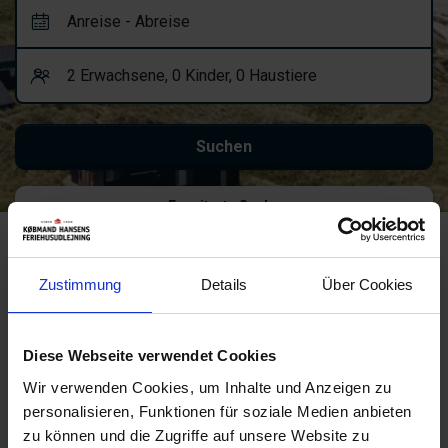
Erweiterte Suche
Ups! Hier ist etwas
Zustimmung
Details
Über Cookies
schiefgegangen.
Versuchen Sie es bitte erneut oder
Diese Webseite verwendet Cookies
kontaktieren Sie uns.
Wir verwenden Cookies, um Inhalte und Anzeigen zu
Fehler 404
personalisieren, Funktionen für soziale Medien anbieten
Starten Sie eine neue Suche oder nutzen Sie einen dieser Links:
zu können und die Zugriffe auf unsere Website zu