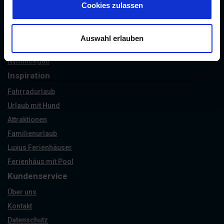
Henne Strand
Cookies zulassen
Houstrup
Bork Havn
Auswahl erlauben
Jegum Ferieland
Nymindegab
Inspiration
Fahrradurlaub
Urlaub mit Hund
Attraktionen
Familienurlaub
Luxus Ferienhäuser
Ferienhäus mit Pool
Kundenservice
Über uns
Kontakt
Datenschutz