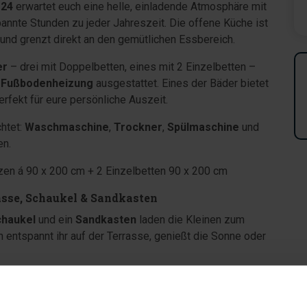
 24
erwartet euch eine helle, einladende Atmosphäre mit
pannte Stunden zu jeder Jahreszeit. Die offene Küche ist
 und grenzt direkt an den gemütlichen Essbereich.
er
– drei mit Doppelbetten, eines mit 2 Einzelbetten –
t
Fußbodenheizung
ausgestattet. Eines der Bäder bietet
rfekt für eure persönliche Auszeit.
htet:
Waschmaschine
,
Trockner
,
Spülmaschine
und
en.
zen á 90 x 200 cm + 2 Einzelbetten 90 x 200 cm
asse, Schaukel & Sandkasten
chaukel
und ein
Sandkasten
laden die Kleinen zum
entspannt ihr auf der Terrasse, genießt die Sonne oder
h zum Meer und Ortskern
nd den schönen, breiten Sandstränden – perfekt für