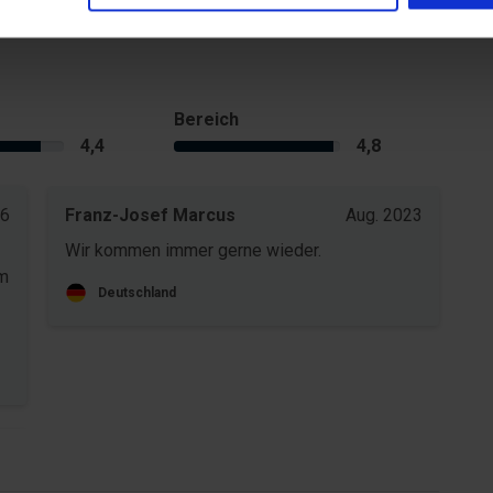
Bereich
4,4
4,8
26
Franz-Josef Marcus
Aug. 2023
Wir kommen immer gerne wieder.
Im
Deutschland