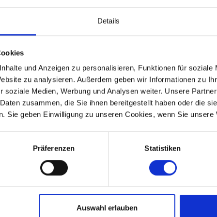
. Der nächste Supermarkt ist nur
2 km
entfernt, sodass
Details
 familienfreundliche Atmosphäre, wunderschöne Natur und
Cookies
nhalte und Anzeigen zu personalisieren, Funktionen für soziale
en zum Wandern, Radfahren, Reiten oder Golf spielen.
Website zu analysieren. Außerdem geben wir Informationen zu I
mit gut ausgebauten Wander – und Mountainbike-Routen
r soziale Medien, Werbung und Analysen weiter. Unsere Partner
 Daten zusammen, die Sie ihnen bereitgestellt haben oder die s
ark
in Skjern,
Bork Vikingehavn
oder ein Tagesausflug
. Sie geben Einwilligung zu unseren Cookies, wenn Sie unsere 
tfernung für abwechslungsreiche Ausflüge.
mit Kindern: Dieses
Ferienhaus in Henne Strand
bietet
Präferenzen
Statistiken
ark
.
s Aufladen von E-Autos wird separat berechnet über
Auswahl erlauben