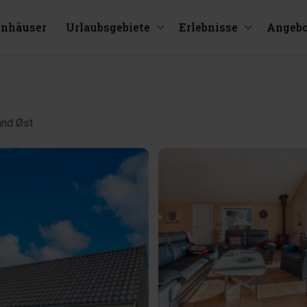
enhäuser
Urlaubsgebiete
Erlebnisse
Angebo
and Øst