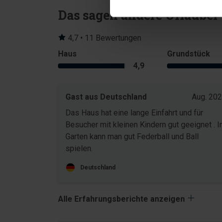
Das sagen andere Urlauber
4,7 • 11 Bewertungen
Haus
Grundstück
4,9
Gast aus Deutschland
Aug. 20
Das Haus hat eine lange Einfahrt und für
Besucher mit kleinen Kindern gut geeignet . 
Garten kann man gut Federball und Ball
spielen.
Deutschland
Alle Erfahrungsberichte anzeigen