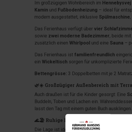
Im großzügigen Wohnbereich im
Hennebysvej
Kamin
und
Fußbodenheizung
– ideal für ents
modern ausgestattet, inklusive
Spülmaschine
,
Das Ferienhaus verfügt über
vier Schlafzimm
sowie
zwei moderne Badezimmer
, beide mi
zusätzlich einen
Whirlpool
und eine
Sauna
– pe
Das Ferienhaus ist
familienfreundlich
eingeric
ein
Wickeltisch
sorgen für unkomplizierte Feri
Bettengrösse:
3 Doppelbetten mit je 2 Matrat
🌿☀️ Großzügiger Außenbereich mit Terr
Auch draußen ist für die Kinder gesorgt: Eine
S
Buddeln, Toben und Lachen ein. Währenddessen 
lasst den Tag mit einem guten Buch ausklingen.
🌊🏖️ Ruhige Lage in Henne Strand – na
Die Lage ist ideal: Nur
2,2 km
bis zur Nordsee u