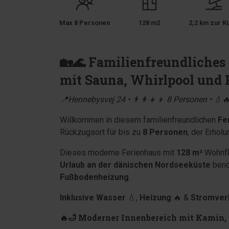
Max 8 Personen
128 m2
2,2 km zur K
🏡🌊 Familienfreundliches
mit Sauna, Whirlpool und P
📍Hennebysvej 24 • 👨‍👩‍👧‍👦 8 Personen • 💧
Willkommen in diesem familienfreundlichen
Fe
Rückzugsort für bis zu
8 Personen
, der Erhol
Dieses moderne Ferienhaus mit
128 m²
Wohnflä
Urlaub an der dänischen Nordseeküste
benö
Fußbodenheizung
.
Inklusive Wasser
💧,
Heizung
🔥 &
Stromver
🔥🛁 Moderner Innenbereich mit Kamin,