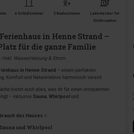
üste
4 Schlafzimmer
2 Badezimmer
Ladestecker für
Elektroautos
 Ferienhaus in Henne Strand –
latz für die ganze Familie
🔥⚡Inkl. Wasser,Heizung & Strom
rienhaus in Henne Strand
– einem perfekten
ung, Komfort und Naturerlebnis harmonisch vereint.
che bietet euch alles, was ihr für einen entspannten
tigt – inklusive
Sauna
,
Whirlpool
und
brauch des Hauses
⚡.
 Sauna und Whirlpool