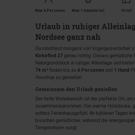
Max 6 Personen
Max 1 Haustier(e)
74 m2
Urlaub in ruhiger Alleinla
Nordsee ganz nah
Du möchtest morgens von Vogelgezwitscher st
Kirkeflod 27
genau richtig. Dieses gemütliche
Naturgrundstück in ruhiger Alleinlage und biete
74 m²
finden bis zu
6 Personen
und
1 Hund
Pl
Houstrup zu genießen.
Gemeinsam den Urlaub genießen
Der helle Wohnbereich ist der perfekte Ort, um
zusammenzukommen. Die warme Holzdecke, groß
echtes Ferienhausgefühl. An kühleren Tagen kni
bisschen gemütlicher, während die energiespa
Temperaturen sorgt.