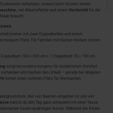
d Essbereich verbunden, sodass beim Kochen immer
maschine,
viel Arbeitsfläche und einem
Hochstuhl
für die
Urlaub braucht.
ginnen
Schlafzimmer mit zwei Doppelbetten und einem
en bequem Platz. Für Familien mit kleinen Kindern stehen
1 Doppelbett 160 x 200 cm + 1 Etagenbett 70 x 190 cm.
ung
sorgt besonders morgens für zusätzlichen Komfort.
 vorhanden und machen den Urlaub – gerade bei längeren
fe
bietet einen sicheren Platz für Wertsachen.
aturgrundstück, das von Bäumen umgeben ist und viel
rasse
kannst du den Tag ganz entspannt mit einer Tasse
meinsamen Essen ausklingen lassen. Während die Kinder