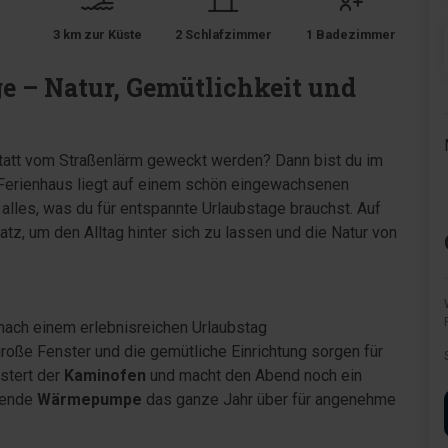
3 km zur Küste
2 Schlafzimmer
1 Badezimmer
ge – Natur, Gemütlichkeit und
att vom Straßenlärm geweckt werden? Dann bist du im
 Ferienhaus liegt auf einem schön eingewachsenen
t alles, was du für entspannte Urlaubstage brauchst. Auf
atz, um den Alltag hinter sich zu lassen und die Natur von
 nach einem erlebnisreichen Urlaubstag
e Fenster und die gemütliche Einrichtung sorgen für
stert der
Kaminofen
und macht den Abend noch ein
rende
Wärmepumpe
das ganze Jahr über für angenehme