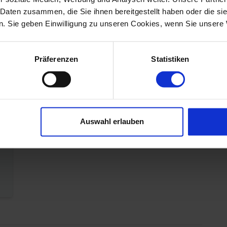
Bereich
4,0
4,5
26