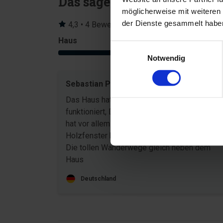
Das sagen andere Urlauber
4,3 • 4 Bewertungen
Haus
Grundstück
4,3
Sebastian Perkuhn
Apr. 20
Das Haus hat uns sehr gefallen, Alles hat
funktioniert, Das Bett war super bequem Mir
hat vor allem gut gefallen das das Haus
Holzfenster hatte und keine Plastikfenster!
Die tollen Wanderwege gleich neben dem
Haus
Deutschland