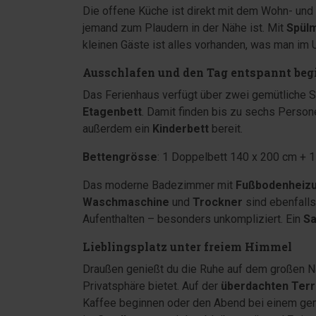
Die offene Küche ist direkt mit dem Wohn- un
jemand zum Plaudern in der Nähe ist. Mit
Spül
kleinen Gäste ist alles vorhanden, was man im 
Ausschlafen und den Tag entspannt be
Das Ferienhaus verfügt über zwei gemütliche 
Etagenbett
. Damit finden bis zu sechs Person
außerdem ein
Kinderbett
bereit.
Bettengrösse
: 1 Doppelbett 140 x 200 cm + 
Das moderne Badezimmer mit
Fußbodenheiz
Waschmaschine
und
Trockner
sind ebenfalls
Aufenthalten – besonders unkompliziert. Ein
Sa
Lieblingsplatz unter freiem Himmel
Draußen genießt du die Ruhe auf dem großen N
Privatsphäre bietet. Auf der
überdachten Ter
Kaffee beginnen oder den Abend bei einem ge