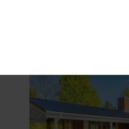
Ferienhaus suchen
Alle Feri
Kirkeflod 27
Ferienhaus 3261 • Kirkeflod 27 • Houstrup