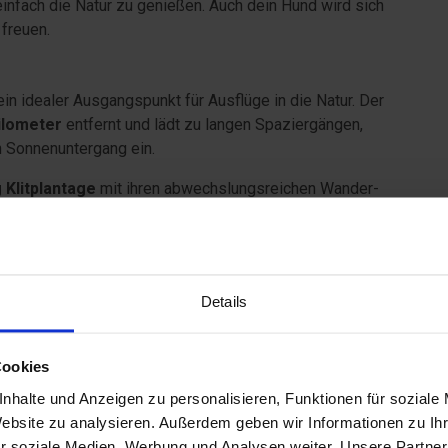
einfach die Natur zu genießen. Auch dein Hund wird sich
freuen.
Details
ein idealer Ausgangspunkt für Ausflüge in die Natur. Der
Cookies
ilometer
entfernt und lädt zu langen Spaziergängen,
nhalte und Anzeigen zu personalisieren, Funktionen für soziale
 Sonnenuntergang ein.
Website zu analysieren. Außerdem geben wir Informationen zu I
r soziale Medien, Werbung und Analysen weiter. Unsere Partner
 Klitplantage
mit ihren abwechslungsreichen Wander-
 Daten zusammen, die Sie ihnen bereitgestellt haben oder die s
rnwald kannst du die Natur in aller Ruhe entdecken –
. Sie geben Einwilligung zu unseren Cookies, wenn Sie unsere 
am mit deinem Hund.
Präferenzen
Statistiken
Auswahl erlauben