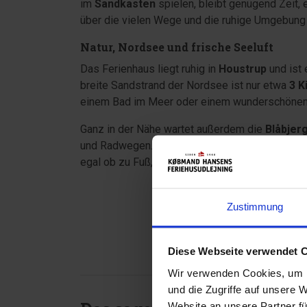
im
Sandkasten
spielen, bleibt genügend Zeit, 
über die vielen Wege und die ruhige Umgebung 
Zustimmung
Natur, Nordsee und frische Seeluft
Das Ferienhaus liegt ruhig in
Houstrup
und ist 
Diese Webseite verwendet 
breite Sandstrand der Nordsee ist nur etwa
3 K
Wir verwenden Cookies, um I
einem Bad im Meer oder einem wunderschönen
und die Zugriffe auf unsere 
Website an unsere Partner fü
Ganz in der Nähe wartet außerdem die
Blåbjerg
möglicherweise mit weiteren
und Radwegen. Zwischen Dünen, Heide und Kiefe
der Dienste gesammelt haben
egal ob zu Fuß, mit dem Fahrrad oder gemeins
Einwilligungsauswahl
Notwendig