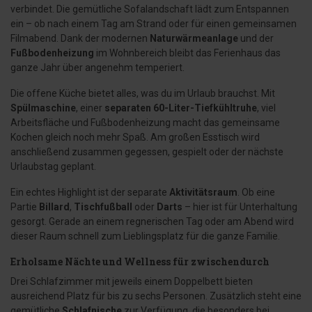
verbindet. Die gemütliche Sofalandschaft lädt zum Entspannen
ein – ob nach einem Tag am Strand oder für einen gemeinsamen
Filmabend. Dank der modernen
Naturwärmeanlage
und der
Fußbodenheizung
im Wohnbereich bleibt das Ferienhaus das
ganze Jahr über angenehm temperiert.
Die offene Küche bietet alles, was du im Urlaub brauchst. Mit
Spülmaschine
, einer
separaten 60-Liter-Tiefkühltruhe
, viel
Arbeitsfläche und Fußbodenheizung macht das gemeinsame
Kochen gleich noch mehr Spaß. Am großen Esstisch wird
anschließend zusammen gegessen, gespielt oder der nächste
Urlaubstag geplant.
Ein echtes Highlight ist der separate
Aktivitätsraum
. Ob eine
Partie
Billard
,
Tischfußball
oder
Darts
– hier ist für Unterhaltung
gesorgt. Gerade an einem regnerischen Tag oder am Abend wird
dieser Raum schnell zum Lieblingsplatz für die ganze Familie.
Erholsame Nächte und Wellness für zwischendurch
Drei Schlafzimmer mit jeweils einem Doppelbett bieten
ausreichend Platz für bis zu sechs Personen. Zusätzlich steht eine
gemütliche
Schlafnische
zur Verfügung, die besonders bei