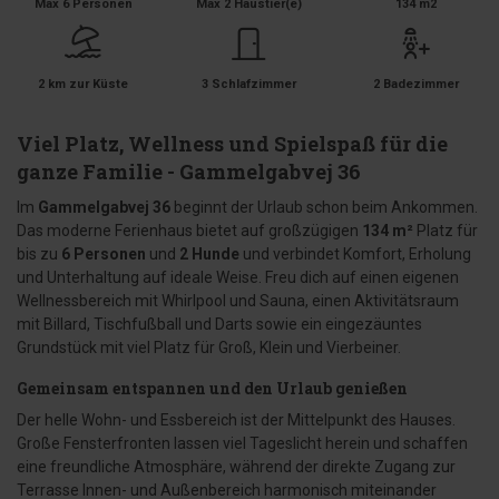
Max 6 Personen
Max 2 Haustier(e)
134 m2
2 km zur Küste
3 Schlafzimmer
2 Badezimmer
Viel Platz, Wellness und Spielspaß für die
ganze Familie - Gammelgabvej 36
Im
Gammelgabvej 36
beginnt der Urlaub schon beim Ankommen.
Das moderne Ferienhaus bietet auf großzügigen
134 m²
Platz für
bis zu
6 Personen
und
2 Hunde
und verbindet Komfort, Erholung
und Unterhaltung auf ideale Weise. Freu dich auf einen eigenen
Wellnessbereich mit Whirlpool und Sauna, einen Aktivitätsraum
mit Billard, Tischfußball und Darts sowie ein eingezäuntes
Grundstück mit viel Platz für Groß, Klein und Vierbeiner.
Gemeinsam entspannen und den Urlaub genießen
Der helle Wohn- und Essbereich ist der Mittelpunkt des Hauses.
Große Fensterfronten lassen viel Tageslicht herein und schaffen
eine freundliche Atmosphäre, während der direkte Zugang zur
Terrasse Innen- und Außenbereich harmonisch miteinander