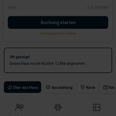
Strom
0,37 EUR/kWh
Buchung starten
Suchagent einrichten
Oft gezeigt!
Dieses Haus wurde kürzlich 12 Mal angesehen.
Über das Haus
Ausstattung
Karte
Kal