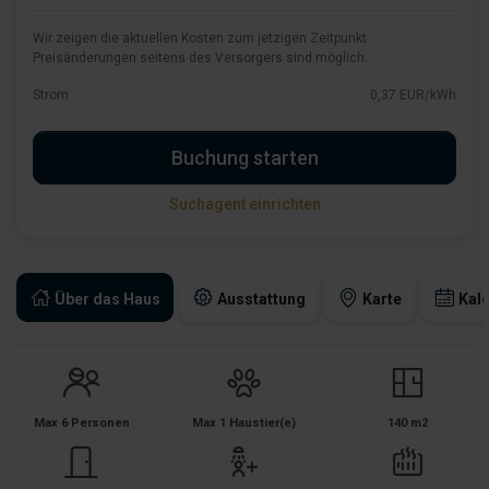
Wir zeigen die aktuellen Kosten zum jetzigen Zeitpunkt.
Preisänderungen seitens des Versorgers sind möglich.
Strom
0,37 EUR/kWh
Buchung starten
Suchagent einrichten
Über das Haus
Ausstattung
Karte
Kal
Max 6 Personen
Max 1 Haustier(e)
140 m2