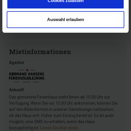
Cookies zulassen
Grundstück, wir waren das zweite mal dort und
haben uns wieder sehr wohl gefühlt.
Auswahl erlauben
Deutschland
Mietinformationen
Agentur
Ankunft
Das gemietete Ferienhaus steht Ihnen ab 15.00 Uhr zur
Verfügung. Wenn Sie vor 15.00 Uhr ankommen, können Sie
auf den Bildschirmen in unserer Gästelounge nachsehen,
ob das Haus evtl. früher zum Einzug bereit ist. Es ist auch
möglich, eine SMS zu erhalten, wenn das Haus
bezugsfertig ist.
Lesen Sie hier mehr
.