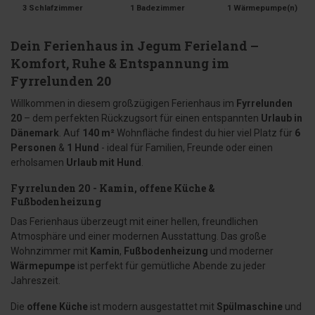
3 Schlafzimmer
1 Badezimmer
1 Wärmepumpe(n)
Dein Ferienhaus in Jegum Ferieland –
Komfort, Ruhe & Entspannung im
Fyrrelunden 20
Willkommen in diesem großzügigen Ferienhaus im
Fyrrelunden
20
– dem perfekten Rückzugsort für einen entspannten
Urlaub in
Dänemark
. Auf
140 m²
Wohnfläche findest du hier viel Platz für
6
Personen
&
1 Hund
- ideal für Familien, Freunde oder einen
erholsamen
Urlaub mit Hund
.
Fyrrelunden 20 - Kamin, offene Küche &
Fußbodenheizung
Das Ferienhaus überzeugt mit einer hellen, freundlichen
Atmosphäre und einer modernen Ausstattung. Das große
Wohnzimmer mit
Kamin
,
Fußbodenheizung
und moderner
Wärmepumpe
ist perfekt für gemütliche Abende zu jeder
Jahreszeit.
Die
offene Küche
ist modern ausgestattet mit
Spülmaschine
und