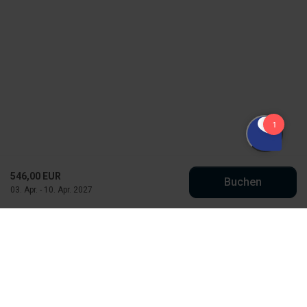
546,00 EUR
Buchen
03. Apr. - 10. Apr. 2027
Købmand Hansens Feriehusudlejning