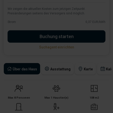
Wir zeigen die aktuellen Kosten zum jetzigen Zeitpunkt.
Preisänderungen seitens des Versorgers sind möglich.
Strom
0,37 EUR/kWh
Buchung starten
Suchagent einrichten
Über das Haus
Ausstattung
Karte
Kal
Max 8 Personen
Max 1 Haustier(e)
108 m2