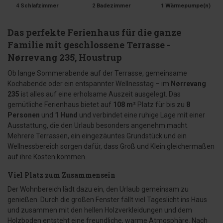
4 Schlafzimmer
2 Badezimmer
1 Wärmepumpe(n)
Das perfekte Ferienhaus für die ganze
Familie mit geschlossene Terrasse -
Nørrevang 235, Houstrup
Ob lange Sommerabende auf der Terrasse, gemeinsame
Kochabende oder ein entspannter Wellnesstag – im
Nørrevang
235
ist alles auf eine erholsame Auszeit ausgelegt. Das
gemütliche Ferienhaus bietet auf
108 m²
Platz für bis zu
8
Personen
und
1 Hund
und verbindet eine ruhige Lage mit einer
Ausstattung, die den Urlaub besonders angenehm macht.
Mehrere Terrassen, ein eingezäuntes Grundstück und ein
Wellnessbereich sorgen dafür, dass Groß und Klein gleichermaßen
auf ihre Kosten kommen.
Viel Platz zum Zusammensein
Der Wohnbereich lädt dazu ein, den Urlaub gemeinsam zu
genießen. Durch die großen Fenster fällt viel Tageslicht ins Haus
und zusammen mit den hellen Holzverkleidungen und dem
Holzboden entsteht eine freundliche, warme Atmosphäre. Nach