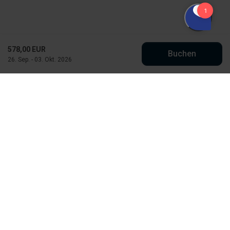
578,00 EUR
Buchen
26. Sep. - 03. Okt. 2026
Købmand Hansens Feriehusudlejning
Strandvejen 430
DK-6854 Henne Strand
info@kobmand-hansen.dk
+45 76 52 43 11
Finde uns auf Facebook
Finde uns auf Instagram