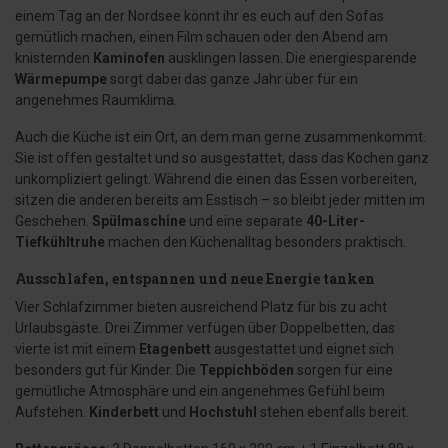
einem Tag an der Nordsee könnt ihr es euch auf den Sofas
gemütlich machen, einen Film schauen oder den Abend am
knisternden
Kaminofen
ausklingen lassen. Die energiesparende
Wärmepumpe
sorgt dabei das ganze Jahr über für ein
angenehmes Raumklima.
Auch die Küche ist ein Ort, an dem man gerne zusammenkommt.
Sie ist offen gestaltet und so ausgestattet, dass das Kochen ganz
unkompliziert gelingt. Während die einen das Essen vorbereiten,
sitzen die anderen bereits am Esstisch – so bleibt jeder mitten im
Geschehen.
Spülmaschine
und eine separate
40-Liter-
Tiefkühltruhe
machen den Küchenalltag besonders praktisch.
Ausschlafen, entspannen und neue Energie tanken
Vier Schlafzimmer bieten ausreichend Platz für bis zu acht
Urlaubsgäste. Drei Zimmer verfügen über Doppelbetten, das
vierte ist mit einem
Etagenbett
ausgestattet und eignet sich
besonders gut für Kinder. Die
Teppichböden
sorgen für eine
gemütliche Atmosphäre und ein angenehmes Gefühl beim
Aufstehen.
Kinderbett
und
Hochstuhl
stehen ebenfalls bereit.