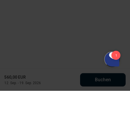
560,00 EUR
Buchen
12. Sep. - 19. Sep. 2026
Købmand Hansens Feriehusudlejning