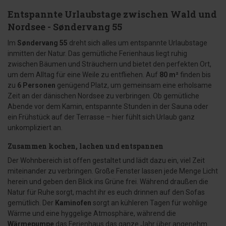
Entspannte Urlaubstage zwischen Wald und
Nordsee - Søndervang 55
Im
Søndervang 55
dreht sich alles um entspannte Urlaubstage
inmitten der Natur. Das gemütliche Ferienhaus liegt ruhig
zwischen Bäumen und Sträuchern und bietet den perfekten Ort,
um dem Alltag für eine Weile zu entfliehen. Auf
80 m²
finden bis
zu
6 Personen
genügend Platz, um gemeinsam eine erholsame
Zeit an der dänischen Nordsee zu verbringen. Ob gemütliche
Abende vor dem Kamin, entspannte Stunden in der Sauna oder
ein Frühstück auf der Terrasse – hier fühlt sich Urlaub ganz
unkompliziert an.
Zusammen kochen, lachen und entspannen
Der Wohnbereich ist offen gestaltet und lädt dazu ein, viel Zeit
miteinander zu verbringen. Große Fenster lassen jede Menge Licht
herein und geben den Blick ins Grüne frei. Während draußen die
Natur für Ruhe sorgt, macht ihr es euch drinnen auf den Sofas
gemütlich. Der
Kaminofen
sorgt an kühleren Tagen für wohlige
Wärme und eine hyggelige Atmosphäre, während die
Wärmepumpe
das Ferienhaus das ganze Jahr über angenehm