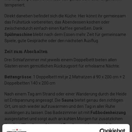
temperiert.
Direkt daneben befindet sich die Küche. Hier könnt ihr gemeinsam
das Frühstück vorbereiten, das Abendessen kochen oder
zwischendurch einfach einen Kaffee genießen. Dank
Spülmaschine
bleibt nach dem Essen mehr Zeit für gemeinsame
Spiele, gute Gespräche oder den nächsten Ausflug.
Zeit zum Abschalten
Drei Schlafzimmer mit jeweils einem Doppelbett bieten allen
Gästen einen gemütlichen Rückzugsort für erholsame Nächte.
Bettengrösse
: 1 Doppelbett mit je 2 Matratzen á 90 x 200 cm + 2
Doppelbetten 140 x 200 cm
Nach einem Tag am Strand oder einer Wanderung durch die Heide
ist Entspannung angesagt. Die
Sauna
bietet genau den richtigen
Ort, um sich wieder aufzuwärmen und den Tag in aller Ruhe
ausklingen zu lassen. Das Badezimmer ist mit
Fußbodenheizung
ausgestattet und sorgt auch an kühlen Morgen für zusätzlichen
Komfort.
Waschmaschine
und
Trockner
stehen ebenfalls zur
Verfügung und machen den Aufenthalt besonders praktisch –