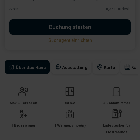
Strom
0,37 EUR/kWh
Buchung starten
Suchagent einrichten
Über das Haus
Ausstattung
Karte
Kal
Max 6 Personen
80 m2
3 Schlafzimmer
1 Badezimmer
1 Wärmepumpe(n)
Ladestecker für
Elektroautos