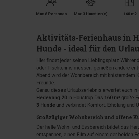
Max 8 Personen
Max 3 Haustier(e)
160 m2
Aktivitäts-Ferienhaus in H
Hunde - ideal für den Url
Hier findet jeder seinen Lieblingsplatz Während
oder Tischtennis messen, genießen andere ents
Abend wird der Wohnbereich mit knisterndem K
Freunde.
Genau dieses Urlaubserlebnis erwartet euch in
Hedevang 20
in Houstrup Das
160 m²
große Fe
3 Hunde
und verbindet Komfort, Erholung und Un
Großzügiger Wohnbereich und offene K
Der helle Wohn- und Essbereich bildet das He
entspannen, einen Film auf einem der beiden F