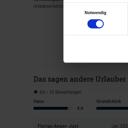
Einwilligungsauswahl
Urlaubserlebnisse.
Notwendig
Das sagen andere Urlauber
4,6 • 10 Bewertungen
Haus
Grundstück
4,4
Florian Anger-Just
Jan. 20