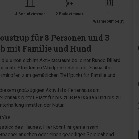
4 Schlafzimmer
2 Badezimmer
1
Wärmepumpe(n)
oustrup für 8 Personen und 3
aub mit Familie und Hund
 die einen sich im Aktivitätsraum bei einer Runde Billard
pannte Stunden im Whirlpool oder in der Sauna. Am
aminofen zum gemütlichen Treffpunkt für Familie und
 diesem großzügigen Aktivitäts-Ferienhaus am
rienhaus bietet Platz für bis zu
8 Personen
und bis zu
terhaltung inmitten der Natur.
üche
rzstück des Hauses. Hier könnt ihr gemeinsam
ernseher ansehen oder einen geselligen Spieleabend