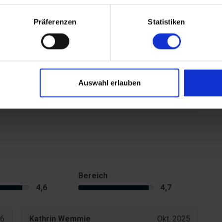
Präferenzen
Statistiken
Auswahl erlauben
Bereich
4,6
4,7
26
Kathrin Wemmie
Okt. 2025