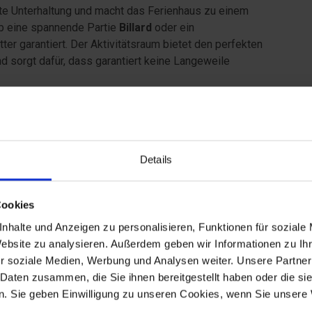
te Unterhaltung und macht das Ferienhaus zu einem
Ob eine spannende Partie
Billard
oder ein
ter garantiert. Der Aktivitätsraum bietet den perfekten
sorgt dafür, dass garantiert keine Langeweile
 Freien
sene
und eine
überdachte Terrasse
auf einem schönen
ordseeluft genießen und entspannte Stunden im Freien
Details
nen Gäste, während Kinder und Hunde die geschlossene
Cookies
wa
4 Kilometer
trennen dich vom Nordseestrand, und
nhalte und Anzeigen zu personalisieren, Funktionen für soziale
nach
400 Metern
. Die wunderschöne Natur lädt zu langen
Website zu analysieren. Außerdem geben wir Informationen zu I
 und erholsamen Urlaubstagen mit der ganzen Familie
r soziale Medien, Werbung und Analysen weiter. Unsere Partner
dgebiete, erkunde die Dünenlandschaft oder verbringe
 Daten zusammen, die Sie ihnen bereitgestellt haben oder die s
ch die beliebten Ausflugsziele rund um
Henne Strand
,
. Sie geben Einwilligung zu unseren Cookies, wenn Sie unsere 
equem erreichbar und sorgen für abwechslungsreiche