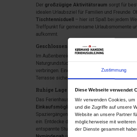
Der
großzügige Aktivitätsraum
sorgt für bes
idealen Urlaubsziel für Familien und Freunde. 
Tischtennisduell
– hier ist Spaß bei jedem Wet
Treffpunkt für gemeinsame Urlaubsmomente und 
aufkommt.
Geschlossene Terrasse und viel Platz im
Im Außenbereich erwarten dich eine
geschlos
Naturgrundstück. Hier kannst du die frische N
Zustimmung
verbringen. Eine
Schaukel
begeistert die klei
Terrasse sicher nutzen können.
Ruhige Lage in Houstrup
Diese Webseite verwendet 
Das Ferienhaus liegt ruhig in
Houstrup
. Nur et
Wir verwenden Cookies, um I
Einkaufsmöglichkeiten
erreichst du bereits 
und die Zugriffe auf unsere 
Spaziergängen, abwechslungsreichen Radtouren
Website an unsere Partner fü
ein. Entdecke die weitläufigen Heide- und Wal
möglicherweise mit weiteren
entspannte Stunden am feinsandigen Strand. Au
der Dienste gesammelt haben
Nymindegab
und den
Ringkøbing Fjord
sind b