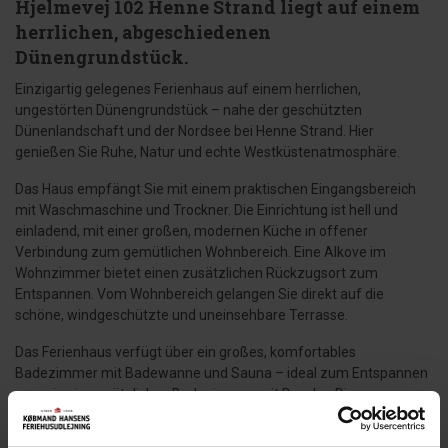
Hjelmevej 102 Henne Strand liegt auf einem
herrlichen, abgeschiedenen
Dünengrundstück.
Einzigartig gelegenes Ferienhaus auf einem herrlichen,
ungestörten Dünengrundstück – nahe der geschützten
Dünenlandschaft und der Nordsee bei Henne Strand. Hier
genießen Sie Ruhe, Natur und echte Westküstenatmosphäre.
Das Haus empfängt Sie mit einem praktischen Eingangsbereich
mit Waschmaschine und Trockner. Die Einrichtung ist hell und
einladend, mit einer großen, modernen Küche in offener
Verbindung zum gemütlichen Wohnbereich. Eine Alkove im
Wohnzimmer bietet einen zusätzlichen Rückzugsort zum
Entspannen. Vom Wohnbereich gelangen Sie direkt auf die
schöne, windgeschützte und uneinsehbare Terrasse.
Das Ferienhaus verfügt über ein großes, komfortables
Badezimmer mit Badewanne und Sauna – ideal zum Entspannen
– sowie ein zusätzliches Badezimmer mit Dusche. Die
Schlafzimmer sind gut geschnitten und bieten ausreichend
Stauraum.