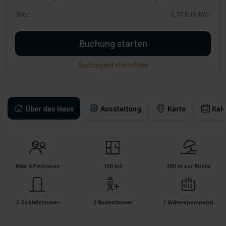
Strom
0,37 EUR/kWh
Buchung starten
Suchagent einrichten
Über das Haus
Ausstattung
Karte
Kal
Max 6 Personen
100 m2
300 m zur Küste
3 Schlafzimmer
2 Badezimmer
1 Wärmepumpe(n)