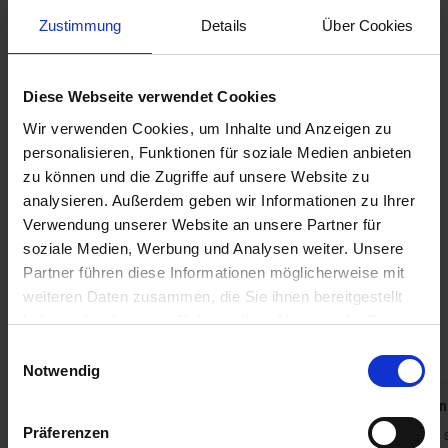
Rund um das Haus laden mehrere Holzterrassen dazu ein, die
Zustimmung
Details
Über Cookies
Sonne zu genießen und jederzeit ein geschütztes Plätzchen im
Windschatten zu finden.
Diese Webseite verwendet Cookies
Ein wunderbares Ferienhaus mit viel Komfort und einer
traumhaften Lage – perfekt für Urlaub zu jeder Jahreszeit.
Wir verwenden Cookies, um Inhalte und Anzeigen zu
personalisieren, Funktionen für soziale Medien anbieten
Schlafplätze:
zu können und die Zugriffe auf unsere Website zu
2 Doppelbetten (je 2 x 90 x 200 cm) + 2 Einzelbetten (100 x 200
analysieren. Außerdem geben wir Informationen zu Ihrer
cm)
Verwendung unserer Website an unsere Partner für
soziale Medien, Werbung und Analysen weiter. Unsere
Das sagen andere Urlauber
Partner führen diese Informationen möglicherweise mit
weiteren Daten zusammen, die Sie ihnen bereitgestellt
4,7 • 11 Bewertungen
haben oder die sie im Rahmen Ihrer Nutzung der Dienste
Haus
Grundstück
Bereich
gesammelt haben. Sie geben Einwilligung zu unseren
4,4
4,6
5,0
Einwilligungsauswahl
Cookies, wenn Sie unsere Webseite weiterhin nutzen.
Notwendig
Elke Libbert
Aug. 2025
Nicole Brun
Präferenzen
Die Gegend von Hennestrand ist für mich jedes
Sehr schön 