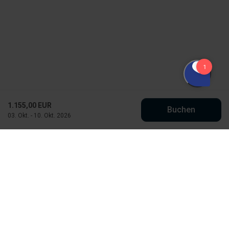
1.155,00 EUR
Buchen
03. Okt. - 10. Okt. 2026
Købmand Hansens Feriehusudlejning
Strandvejen 430
DK-6854 Henne Strand