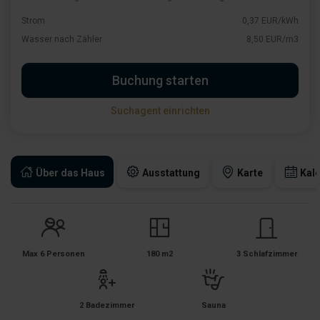
Strom
0,37 EUR/kWh
Wasser nach Zähler
8,50 EUR/m3
Buchung starten
Suchagent einrichten
Über das Haus
Ausstattung
Karte
Kal
Max 6 Personen
180 m2
3 Schlafzimmer
2 Badezimmer
Sauna