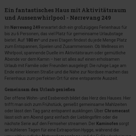
Ein fantastisches Haus mit Aktivitätsraum
und Aussenwhirlpool - Nørrevang 249
Im
Nørrevang 249
erwartet dich ein großzügiges Ferienhaus für
bis zu 6 Personen, das viel Platz für gemeinsame Urlaubstage
bietet. Auf
180 m²
und zwei Etagen findest du jede Menge Platz
zum Entspannen, Spielen und Zusammensein. Ob Wellness im
Whirlpool, spannende Duelle im Aktivitätsraum oder gemütliche
Abende vor dem Kamin – hier ist alles auf einen erholsamen
Urlaub mit Familie oder Freunden ausgelegt. Die ruhige Lage am
Ende einer kleinen Straße und die Nähe zur Nordsee machen das
Ferienhaus zum perfekten Ort für eine entspannte Auszeit.
Gemeinsam den Urlaub genießen
Der offene Wohn- und Essbereich bildet das Herz des Hauses. Hier
trifft man sich zum Frühstück, genießt gemeinsame Mahlzeiten
oder lässt den Tag ganz entspannt ausklingen. Über
Chromecast
lässt sich am Abend ganz einfach der Lieblingsfilm oder die
nächste Serie auf den Fernseher streamen. Der
Kaminofen
sorgt
an kühleren Tagen für eine Extraportion Hygge, während die