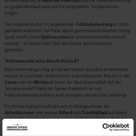
umweltfreundliche
Naturwärmeanlage
und die Fußbodenheizung
im gesamten Haus jederzeit für angenehme Temperaturen
sorgen.
Die moderne Küche mit angenehmer
Fußbodenheizung
ist offen
gestaltet und bietet viel Platz, damit gemeinsames Kochen richtig
Spaß macht. Dank
Spülmaschine
ist anschließend alles schnell
erledigt – so bleibt mehr Zeit, den Urlaub gemeinsam zu
genießen.
Wellness oder eine Runde Billard?
Nach einem langen Tag am Strand kannst du selbst entscheiden,
worauf du Lust hast. Vielleicht erst eine entspannte Auszeit in der
Sauna
oder im
Whirlpool
, bevor der Abend gemütlich auf der
Terrasse endet? Dank der beiden Badezimmer mit
Fußbodenheizung kommt auch morgens niemand ins Gedränge.
Ein echtes Highlight befindet sich im Obergeschoss: der
Aktivitätsraum
. Hier warten
Billard
und
Tischfußball
auf kleine
und große Urlaubsgäste und sorgen auch dann für Unterhaltung,
wenn das Wetter einmal nicht mitspielt.