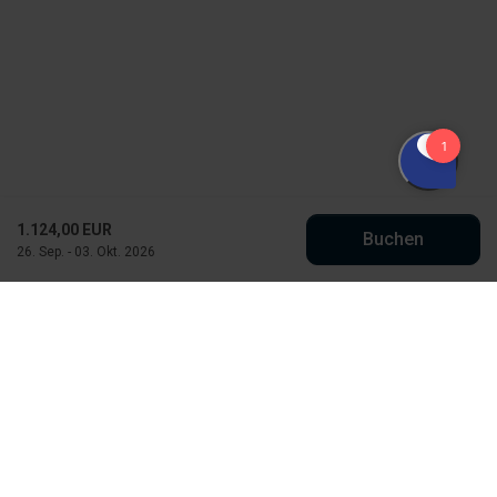
1.124,00 EUR
Buchen
26. Sep. - 03. Okt. 2026
Købmand Hansens Feriehusudlejning
Strandvejen 430
DK-6854 Henne Strand