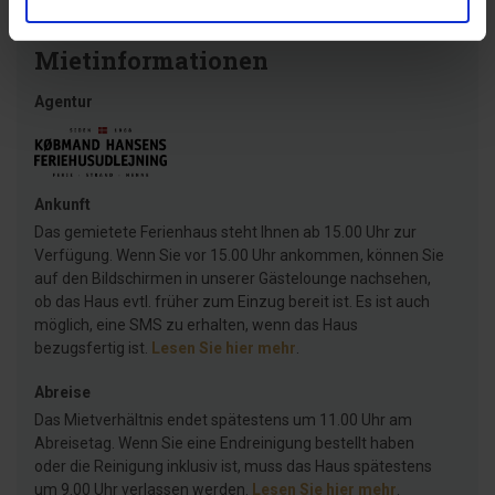
Mietinformationen
Agentur
Ankunft
Das gemietete Ferienhaus steht Ihnen ab 15.00 Uhr zur
Verfügung. Wenn Sie vor 15.00 Uhr ankommen, können Sie
auf den Bildschirmen in unserer Gästelounge nachsehen,
ob das Haus evtl. früher zum Einzug bereit ist. Es ist auch
möglich, eine SMS zu erhalten, wenn das Haus
bezugsfertig ist.
Lesen Sie hier mehr
.
Abreise
Das Mietverhältnis endet spätestens um 11.00 Uhr am
Abreisetag. Wenn Sie eine Endreinigung bestellt haben
oder die Reinigung inklusiv ist, muss das Haus spätestens
um 9.00 Uhr verlassen werden.
Lesen Sie hier mehr
.