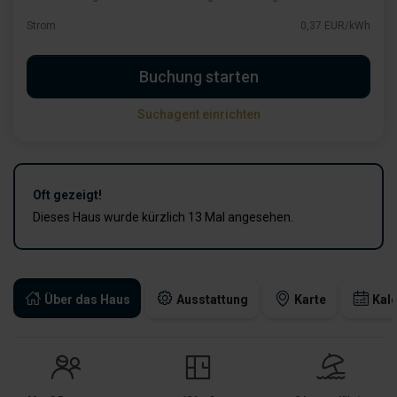
Strom
0,37 EUR/kWh
Buchung starten
Suchagent einrichten
Oft gezeigt!
Dieses Haus wurde kürzlich 13 Mal angesehen.
Über das Haus
Ausstattung
Karte
Kal