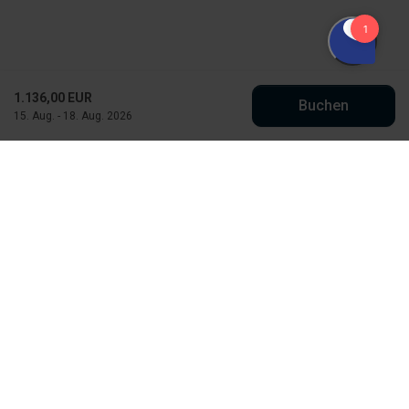
1.136,00 EUR
Buchen
15. Aug. - 18. Aug. 2026
Købmand Hansens Feriehusudlejning
Strandvejen 430
DK-6854 Henne Strand
info@kobmand-hansen.dk
+45 76 52 43 11
Finde uns auf Facebook
Finde uns auf Instagram