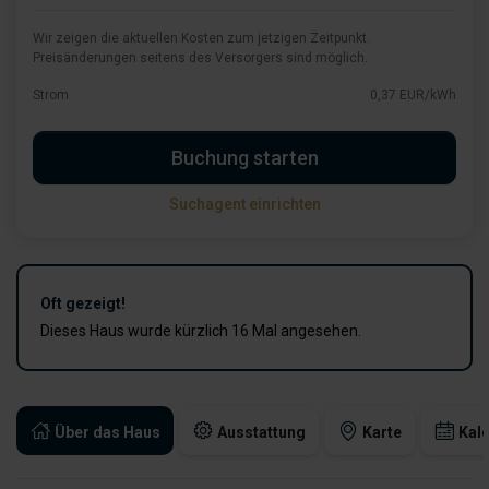
Wir zeigen die aktuellen Kosten zum jetzigen Zeitpunkt.
Preisänderungen seitens des Versorgers sind möglich.
Strom
0,37 EUR/kWh
Buchung starten
Suchagent einrichten
Oft gezeigt!
Dieses Haus wurde kürzlich 16 Mal angesehen.
Über das Haus
Ausstattung
Karte
Kal