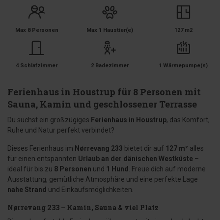
Max 8 Personen
Max 1 Haustier(e)
127 m2
4 Schlafzimmer
2 Badezimmer
1 Wärmepumpe(n)
Ferienhaus in Houstrup für 8 Personen mit
Sauna, Kamin und geschlossener Terrasse
Du suchst ein großzügiges
Ferienhaus in Houstrup
, das Komfort,
Ruhe und Natur perfekt verbindet?
Dieses Ferienhaus im
Nørrevang 233
bietet dir auf
127 m²
alles
für einen entspannten
Urlaub an der dänischen Westküste
–
ideal für bis zu
8 Personen
und
1 Hund
. Freue dich auf moderne
Ausstattung, gemütliche Atmosphäre und eine perfekte Lage
nahe Strand
und Einkaufsmöglichkeiten.
Nørrevang 233 – Kamin, Sauna & viel Platz