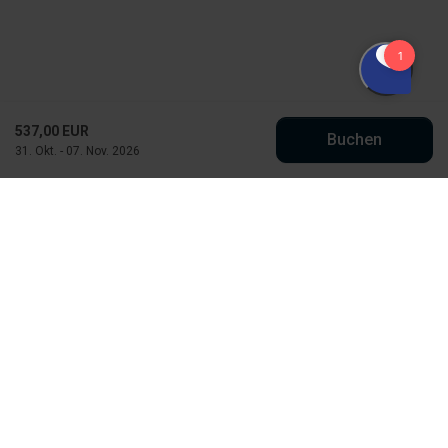
537,00 EUR
Buchen
31. Okt. - 07. Nov. 2026
Købmand Hansens Feriehusudlejning
Strandvejen 430
DK-6854 Henne Strand
info@kobmand-hansen.dk
+45 76 52 43 11