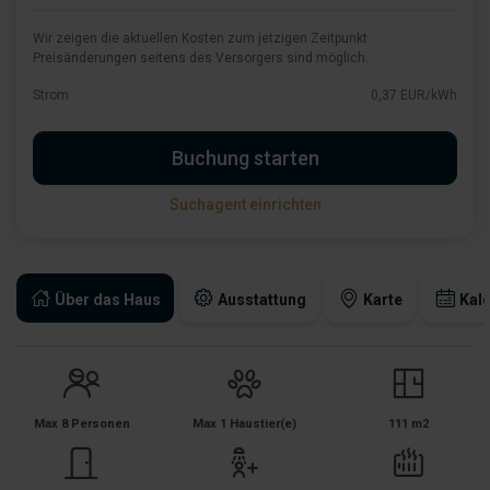
Wir zeigen die aktuellen Kosten zum jetzigen Zeitpunkt.
Preisänderungen seitens des Versorgers sind möglich.
Strom
0,37 EUR/kWh
Buchung starten
Suchagent einrichten
Über das Haus
Ausstattung
Karte
Kal
Max 8 Personen
Max 1 Haustier(e)
111 m2