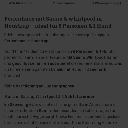
4 Schlafzimmer
2 Badezimmer
1 Wärmepumpe(n)
Ferienhaus mit Sauna & whirlpool in
Houstrup – ideal für 8 Personen & 1 Hund
Erlebe unvergessliche Urlaubstage in diesem großzügigen
Ferienhaus in Houstrup
.
Auf
111 m²
findest du Platz für bis zu
8 Personen & 1 Hund
–
perfekt für Familien oder Freunde. Mit
Sauna
,
Whirlpool
,
Kamin
und
geschlossener Terrasse
bietet dieses Ferienhaus alles, was
du für einen entspannten
Urlaub mit Hund in Dänemark
brauchst.
Keine Vermietung an Jugendgruppen.
Kamin, Sauna, Whirlpool & 4 Schlafzimmer
Im
Skovvang 62
erwartet dich eine gemütliche Atmosphäre mit
einem knisternden
Kamin
, der besonders an kühlen Tagen für
echte dänische Hygge sorgt. Große Fenster lassen viel Tageslicht
herein und schaffen eine helle, freundliche Stimmung – perfekt