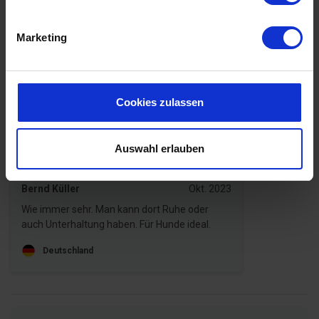
dänisches Urlaubsflair.
Für Familien lohnt sich außerdem ein Ausflug in den beliebten
Marketing
WOW Park bei Skjern
oder ins
Legoland Billund
.
Das sagen andere Urlauber
Cookies zulassen
4,3 • 10 Bewertungen
Haus
Grundstück
Bereich
3,7
4,6
4,5
Auswahl erlauben
Bernd Küller
Okt. 2023
Wie immer sehr. Man kann dort Ruhe oder
auch Unterhaltung haben. Für Hunde ideal.
Deutschland