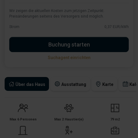
Wir zeigen die aktuellen Kosten zum jetzigen Zeitpunkt.
Preisänderungen seitens des Versorgers sind möglich.
Strom
0,37 EUR/kWh
Buchung starten
Suchagent einrichten
Über das Haus
Ausstattung
Karte
Kal
Max 6 Personen
Max 2 Haustier(e)
79 m2