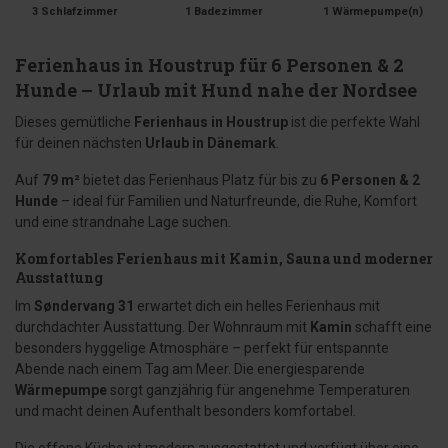
3 Schlafzimmer
1 Badezimmer
1 Wärmepumpe(n)
Ferienhaus in Houstrup für 6 Personen & 2
Hunde – Urlaub mit Hund nahe der Nordsee
Dieses gemütliche
Ferienhaus in Houstrup
ist die perfekte Wahl
für deinen nächsten
Urlaub in Dänemark
.
Auf
79 m²
bietet das Ferienhaus Platz für bis zu
6 Personen & 2
Hunde
– ideal für Familien und Naturfreunde, die Ruhe, Komfort
und eine strandnahe Lage suchen.
Komfortables Ferienhaus mit Kamin, Sauna und moderner
Ausstattung
Im
Søndervang 31
erwartet dich ein helles Ferienhaus mit
durchdachter Ausstattung. Der Wohnraum mit
Kamin
schafft eine
besonders hyggelige Atmosphäre – perfekt für entspannte
Abende nach einem Tag am Meer. Die energiesparende
Wärmepumpe
sorgt ganzjährig für angenehme Temperaturen
und macht deinen Aufenthalt besonders komfortabel.