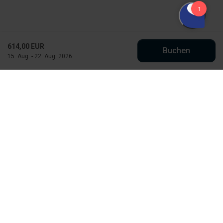
614,00 EUR
Buchen
15. Aug. - 22. Aug. 2026
Købmand Hansens Feriehusudlejning
Strandvejen 430
DK-6854 Henne Strand
info@kobmand-hansen.dk
+45 76 52 43 11
Finde uns auf Facebook
Finde uns auf Instagram