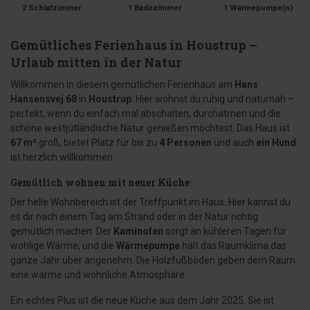
2 Schlafzimmer
1 Badezimmer
1 Wärmepumpe(n)
Gemütliches Ferienhaus in Houstrup –
Urlaub mitten in der Natur
Willkommen in diesem gemütlichen Ferienhaus am
Hans
Hansensvej 68
in
Houstrup
. Hier wohnst du ruhig und naturnah –
perfekt, wenn du einfach mal abschalten, durchatmen und die
schöne westjütländische Natur genießen möchtest. Das Haus ist
67 m²
groß, bietet Platz für bis zu
4 Personen
und auch
ein Hund
ist herzlich willkommen.
Gemütlich wohnen mit neuer Küche
Der helle Wohnbereich ist der Treffpunkt im Haus. Hier kannst du
es dir nach einem Tag am Strand oder in der Natur richtig
gemütlich machen. Der
Kaminofen
sorgt an kühleren Tagen für
wohlige Wärme, und die
Wärmepumpe
hält das Raumklima das
ganze Jahr über angenehm. Die Holzfußböden geben dem Raum
eine warme und wohnliche Atmosphäre.
Ein echtes Plus ist die neue Küche aus dem Jahr 2025. Sie ist