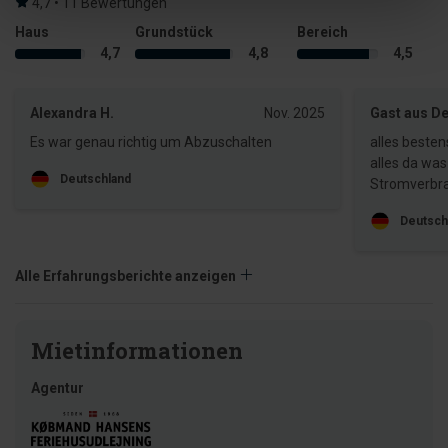
4,7 • 11 Bewertungen
Haus
Grundstück
Bereich
4,7
4,8
4,5
Alexandra H.
Nov. 2025
Gast aus D
Es war genau richtig um Abzuschalten
alles beste
alles da wa
Deutschland
Stromverbr
Deutsch
Alle Erfahrungsberichte anzeigen
Mietinformationen
Agentur