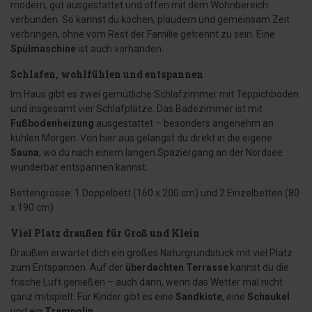
modern, gut ausgestattet und offen mit dem Wohnbereich
verbunden. So kannst du kochen, plaudern und gemeinsam Zeit
verbringen, ohne vom Rest der Familie getrennt zu sein. Eine
Spülmaschine
ist auch vorhanden.
Schlafen, wohlfühlen und entspannen
Im Haus gibt es zwei gemütliche Schlafzimmer mit Teppichboden
und insgesamt vier Schlafplätze. Das Badezimmer ist mit
Fußbodenheizung
ausgestattet – besonders angenehm an
kühlen Morgen. Von hier aus gelangst du direkt in die eigene
Sauna
, wo du nach einem langen Spaziergang an der Nordsee
wunderbar entspannen kannst.
Bettengrösse: 1 Doppelbett (160 x 200 cm) und 2 Einzelbetten (80
x 190 cm)
Viel Platz draußen für Groß und Klein
Draußen erwartet dich ein großes Naturgrundstück mit viel Platz
zum Entspannen. Auf der
überdachten Terrasse
kannst du die
frische Luft genießen – auch dann, wenn das Wetter mal nicht
ganz mitspielt. Für Kinder gibt es eine
Sandkiste
, eine
Schaukel
und ein
Trampolin
.