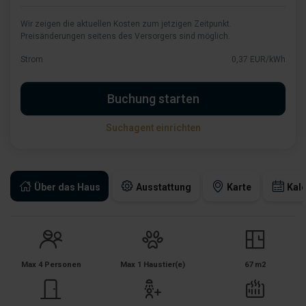
Wir zeigen die aktuellen Kosten zum jetzigen Zeitpunkt.
Preisänderungen seitens des Versorgers sind möglich.
Strom
0,37 EUR/kWh
Buchung starten
Suchagent einrichten
Über das Haus
Ausstattung
Karte
Kal
Max 4 Personen
Max 1 Haustier(e)
67 m2