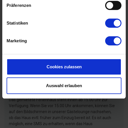
Ameisen und Spinnen im Haus. Es war auch
Präferenzen
kein Radio im Haus
Deutschland
Statistiken
Alle Erfahrungsberichte anzeigen
Marketing
Mietinformationen
Agentur
Cookies zulassen
Auswahl erlauben
Ankunft
Das gemietete Ferienhaus steht Ihnen ab 15.00 Uhr zur
Verfügung. Wenn Sie vor 15.00 Uhr ankommen, können Sie
auf den Bildschirmen in unserer Gästelounge nachsehen,
ob das Haus evtl. früher zum Einzug bereit ist. Es ist auch
möglich, eine SMS zu erhalten, wenn das Haus