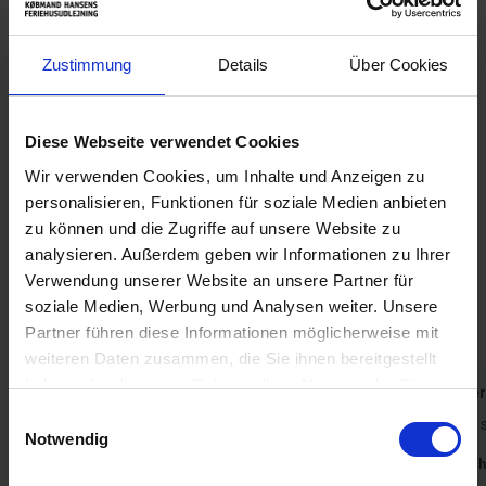
Gartenmöbel, Liegestühle sowie Sonnenschirm und Webergrill
stehen zur Verfügung.
Zustimmung
Details
Über Cookies
Dieses Ferienhaus überzeugt mit seiner unschlagbaren Lage. Es
liegt ungestört, nur 200 Meter vom Strand und sogar nur 100
Meter vom Dorfkern mit all seinen Einkaufs- und
Speisemöglichkeiten entfernt.
Diese Webseite verwendet Cookies
Wir verwenden Cookies, um Inhalte und Anzeigen zu
personalisieren, Funktionen für soziale Medien anbieten
zu können und die Zugriffe auf unsere Website zu
Das sagen andere Urlauber
analysieren. Außerdem geben wir Informationen zu Ihrer
4,4 • 5 Bewertungen
Verwendung unserer Website an unsere Partner für
Haus
Grundstück
Bereich
soziale Medien, Werbung und Analysen weiter. Unsere
4,0
4,2
5,0
Partner führen diese Informationen möglicherweise mit
weiteren Daten zusammen, die Sie ihnen bereitgestellt
haben oder die sie im Rahmen Ihrer Nutzung der Dienste
Gast aus Deutschland
Juni 2026
Alina Sieve
gesammelt haben. Sie geben Einwilligung zu unseren
Einwilligungsauswahl
Es fehlte die Bedienung für die Spülmaschine.
Das Bad ist s
Cookies, wenn Sie unsere Webseite weiterhin nutzen.
Notwendig
Wir hatten das Gefühl das das Haus vorher
Deutsch
nicht richtig gereinigt wurde, es waren viele