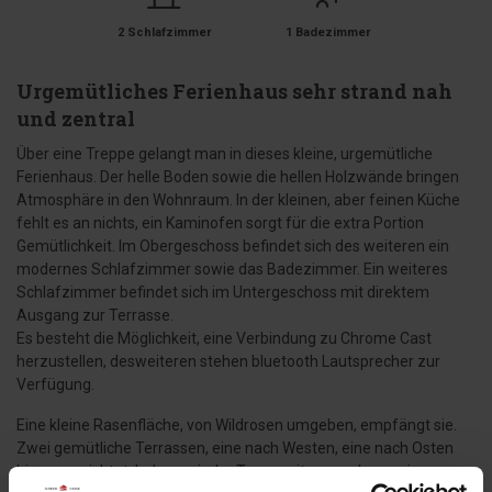
2 Schlafzimmer
1 Badezimmer
Urgemütliches Ferienhaus sehr strand nah
und zentral
Über eine Treppe gelangt man in dieses kleine, urgemütliche
Ferienhaus. Der helle Boden sowie die hellen Holzwände bringen
Atmosphäre in den Wohnraum. In der kleinen, aber feinen Küche
fehlt es an nichts, ein Kaminofen sorgt für die extra Portion
Gemütlichkeit. Im Obergeschoss befindet sich des weiteren ein
modernes Schlafzimmer sowie das Badezimmer. Ein weiteres
Schlafzimmer befindet sich im Untergeschoss mit direktem
Ausgang zur Terrasse.
Es besteht die Möglichkeit, eine Verbindung zu Chrome Cast
herzustellen, desweiteren stehen bluetooth Lautsprecher zur
Verfügung.
Eine kleine Rasenfläche, von Wildrosen umgeben, empfängt sie.
Zwei gemütliche Terrassen, eine nach Westen, eine nach Osten
hin ausgerichtet, laden zu jeder Tageszeit zum relaxen ein.