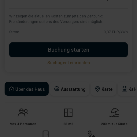
Wir zeigen die aktuellen Kosten zum jetzigen Zeitpunkt.
Preisänderungen seitens des Versorgers sind möglich.
Strom
0,37 EUR/kWh
Buchung starten
Suchagent einrichten
Über das Haus
Ausstattung
Karte
Kal
Max 4 Personen
55 m2
200 m zur Küste