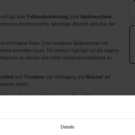
 verfügt über
Fußbodenheizung
, eine
Spülmaschine
meinsame Kochmomente, gesellige Abende und alle, die
.
 und erholsame Ruhe. Zwei moderne Badezimmer mit
emand anstellen muss. Ein echtes Highlight ist die eigene
e baumeln zu lassen und echte Urlaubsentspannung zu
chine
und
Trockner
zur Verfügung und
Wasser ist
zierter macht.
 Doppelbett mit je 2 Matratzen á 90 x 200 cm.
torkevej 1 – Schaukel, Sandkasten & teilweise
r alle, die Ruhe und frische Nordseeluft genießen
Details
eignet sich hervorragend für gemütliche Mahlzeiten,