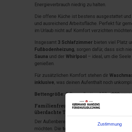
Energieverbrauch niedrig zu halten.
Die offene Küche ist bestens ausgestattet und
und ausreichend Arbeitsfläche. Perfekt für ge
im Urlaub nicht auf Komfort verzichten möchten
Insgesamt
3 Schlafzimmer
bieten viel Platz
Fußbodenheizung
, sorgen dafür, dass sich ni
Sauna
und der
Whirlpool
– ideal, um die Seel
genießen.
Für zusätzlichen Komfort stehen dir
Waschmas
inklusive
, was deinen Aufenthalt noch unkompli
Bettengröße:
2 Doppelbetten 180 x 200 cm + 1
Familienfreundlicher Außenbereich im S
überdachte Terrasse
Der Außenbereich des Ferienhauses ist ideal fü
Zustimmung
möchten. Die
teilweise überdachte Terrasse