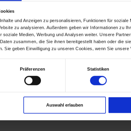
Cookies
chaukel
und ein
Sandkasten
sorgen für Spaß und
nhalte und Anzeigen zu personalisieren, Funktionen für soziale
e Kinder spielen, kannst du es dir draußen bequem
Website zu analysieren. Außerdem geben wir Informationen zu I
r soziale Medien, Werbung und Analysen weiter. Unsere Partner
e Strand mit Lademöglichkeit für E-Autos
 Daten zusammen, die Sie ihnen bereitgestellt haben oder die s
. Sie geben Einwilligung zu unseren Cookies, wenn Sie unsere 
eine
230-Volt-CEE-Lademöglichkeit
direkt am
er zum Strand
Präferenzen
Statistiken
t die Nähe zur Nordsee. In wenigen Minuten erreichst du
rfekt für Spaziergänge, Sonnenbaden, Drachensteigen
küste zu genießen.
Auswahl erlauben