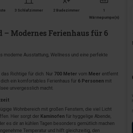
ste
3 Schlafzimmer
2 Badezimmer
1
Wärmepumpe(n)
d – Modernes Ferienhaus für 6
as moderne Ausstattung, Wellness und eine perfekte
das Richtige für dich. Nur
700 Meter
vom
Meer
entfernt
dich ein komfortables Ferienhaus für
6 Personen
mit
dsee unvergesslich macht.
szeit
ügige Wohnbereich mit großen Fenstern, die viel Licht
fen. Hier sorgt der
Kaminofen
für hyggelige Abende,
der es dir an kühlen Tagen besonders gemütlich machen
angenehme Temperatur und hilft gleichzeitig, den