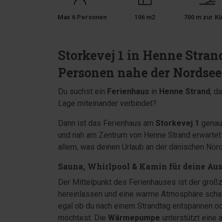
Max 6 Personen
106 m2
700 m zur Kü
Storkevej 1 in Henne Stran
Personen nahe der Nordsee
Du suchst ein
Ferienhaus
in
Henne Strand
, d
Lage miteinander verbindet?
Dann ist das Ferienhaus am
Storkevej 1
genau 
und nah am Zentrum von Henne Strand erwartet 
allem, was deinen Urlaub an der dänischen Nor
Sauna, Whirlpool & Kamin für deine Au
Der Mittelpunkt des Ferienhauses ist der großz
hereinlassen und eine warme Atmosphäre schaf
egal ob du nach einem Strandtag entspannen o
möchtest. Die
Wärmepumpe
unterstützt eine 