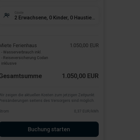
Gäste
2 Erwachsene, 0 Kinder, 0 Haustiere
Miete Ferienhaus
1.050,00 EUR
- Wasserverbrauch inkl.
- Reiseversicherung Codan
inklusive
Gesamtsumme
1.050,00 EUR
Wir zeigen die aktuellen Kosten zum jetzigen Zeitpunkt.
Preisänderungen seitens des Versorgers sind möglich.
Strom
0,37 EUR/kWh
Buchung starten