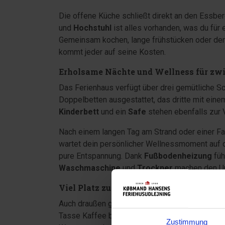
Die offene Küche schließt direkt an den Essber
und
Hochstuhl
ist alles vorhanden, was du für 
Gemeinsam kochen, lange frühstücken oder den
kommt jeder auf seine Kosten.
Erholsame Nächte und Wellness für zw
Das Ferienhaus verfügt über drei gemütliche S
Doppelbetten ausgestattet, das dritte mit ein
Kinderbett
und ein
Safe
stehen ebenfalls zur 
Nach einem langen Tag am Strand oder einer Fa
wartet dein persönlicher Wellnessmoment auf
pure Entspannung. Dank
Fußbodenheizung
füh
Waschmaschine
und
Trockner
machen den Url
Viel Platz zum Spielen und Entspannen
Auch draußen gibt es jede Menge Platz. Auf de
Tasse Kaffee beginnen oder den Abend gemütlic
Zustimmung