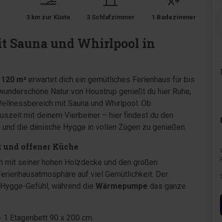
3 km zur Küste
3 Schlafzimmer
1 Badezimmer
t Sauna und Whirlpool in
f
120 m²
erwartet dich ein gemütliches Ferienhaus für bis
e wunderschöne Natur von Houstrup genießt du hier Ruhe,
ellnessbereich mit Sauna und Whirlpool. Ob
uszeit mit deinem Vierbeiner – hier findest du den
en und die dänische Hygge in vollen Zügen zu genießen.
t und offener Küche
ch mit seiner hohen Holzdecke und den großen
 Ferienhausatmosphäre auf viel Gemütlichkeit. Der
s Hygge-Gefühl, während die
Wärmepumpe
das ganze
+ 1 Etagenbett 90 x 200 cm.