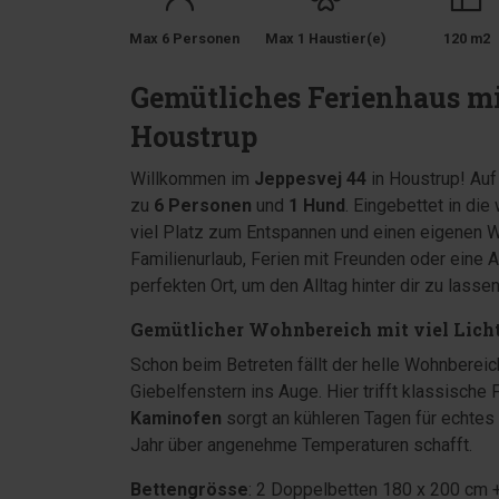
Max 6 Personen
Max 1 Haustier(e)
120 m2
Gemütliches Ferienhaus mi
Houstrup
Willkommen im
Jeppesvej 44
in Houstrup! Au
zu
6 Personen
und
1 Hund
. Eingebettet in di
viel Platz zum Entspannen und einen eigenen W
Familienurlaub, Ferien mit Freunden oder eine A
perfekten Ort, um den Alltag hinter dir zu lass
Gemütlicher Wohnbereich mit viel Lich
Schon beim Betreten fällt der helle Wohnberei
Giebelfenstern ins Auge. Hier trifft klassische
Kaminofen
sorgt an kühleren Tagen für echte
Jahr über angenehme Temperaturen schafft.
Bettengrösse
: 2 Doppelbetten 180 x 200 cm 