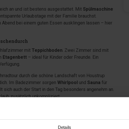
eich an und ist bestens ausgestattet. Mit
Spülmaschine
entspannte Urlaubstage mit der Familie brauchst.
 Abend bei einem guten Essen ausklingen lassen – hier
ischendurch
chlafzimmer mit
Teppichboden
. Zwei Zimmer sind mit
em
Etagenbett
– ideal für Kinder oder Freunde. Ein
Verfügung.
hrradtour durch die schöne Landschaft von Houstrup
 dich. Im Badezimmer sorgen
Whirlpool
und
Sauna
für
lt sich auch der Start in den Tag besonders angenehm an.
aub zusätzlich unkompliziert.
r
überdachten Terrasse
kannst du den Tag mit einer
h beim Grillen ausklingen lassen – ganz egal, wie das
Details