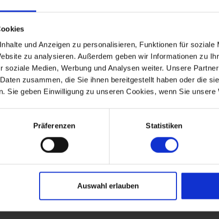
ukel
und ein
Sandkasten
bereit, während auf der
Cookies
 kann. Das
Carport
bietet deinem Auto einen
nhalte und Anzeigen zu personalisieren, Funktionen für soziale
Website zu analysieren. Außerdem geben wir Informationen zu I
ken
r soziale Medien, Werbung und Analysen weiter. Unsere Partner
 Daten zusammen, die Sie ihnen bereitgestellt haben oder die s
ausgebiet mitten in der wunderschönen Natur von
. Sie geben Einwilligung zu unseren Cookies, wenn Sie unsere 
eginnen praktisch direkt vor der Haustür und laden zu
ein. Der breite Sandstrand der Nordsee ist nur etwa
3
en für lange Strandspaziergänge, ein erfrischendes Bad
Präferenzen
Statistiken
.
Einkaufsmöglichkeiten
erreichst du bereits nach rund
erreichbar ist.
Ferien mit Freunden – im Jeppesvej 44 findest du die
Wellness. Hier kannst du den Alltag hinter dir lassen und
Auswahl erlauben