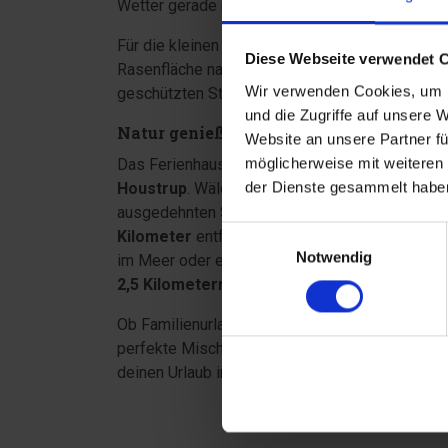
Wetter gerade mitspielt.
Für die kleinen Urlaubsgäste stehen eine
Scha
Diese Webseite verwendet 
Rasenfläche nach Herzenslust gespielt werden
Wir verwenden Cookies, um I
geschützten Stellplatz.
und die Zugriffe auf unsere 
Natur genießen und die Nordsee entdec
Website an unsere Partner fü
möglicherweise mit weiteren
Das Ferienhaus liegt in einem ruhigen Ferienh
der Dienste gesammelt haben
Houstrup
. Wälder, Heideflächen und Radwege b
ausgedehnten Spaziergängen und Fahrradtouren 
Einwilligungsauswahl
Kilometer
entfernt und bietet beste Bedingung
Notwendig
im Meer oder entspannte Stunden in den Dünen
2,5 Kilometern
, sodass alles Wichtige schnell 
Ob Familienurlaub, eine Auszeit zu zweit oder 
perfekte Mischung aus Ruhe, Gemütlichkeit und 
deinen Urlaub in vollen Zügen genießen.