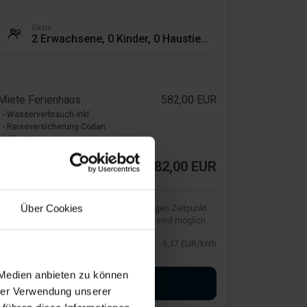
Gäste
2 Erwachsene, 0 Kinder, 0 Haustiere
Miete Ferienhaus
582,00 EUR
- Wasserverbrauch inkl.
- Reiseversicherung Codan
inklusive
Gesamtsumme
582,00 EUR
Über Cookies
Wir zeigen die aktuellen Kosten zum jetzigen Zeitpunkt.
Preisänderungen seitens des Versorgers sind möglich.
Strom
0,37 EUR/kWh
 Medien anbieten zu können
Buchung starten
hrer Verwendung unserer