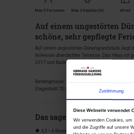
Max 5 Personen
Max 2 Haustier(e)
69 m2
Auf einem ungestörten Dün
schöne, sehr gepflegte Fer
Auf einem ungestörten Dünengrundstück liegt d
teilweise überdachter Terrasse. Das Haus ist g
2017 und Badezimmer von 2014.
Bettengrösse: 1 Doppelbett mit je 2 Matratzen
Etagenbett 70 x 180 cm.
Zustimmung
Diese Webseite verwendet 
Das sagen andere Urlauber
Wir verwenden Cookies, um I
und die Zugriffe auf unsere 
4,5 • 4 Bewertungen