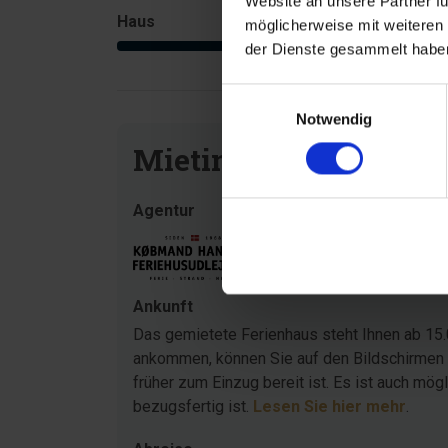
Website an unsere Partner fü
Haus
Grundstück
möglicherweise mit weiteren
4,3
der Dienste gesammelt haben
Einwilligungsauswahl
Notwendig
Mietinformationen
Agentur
Ankunft
Das gemietete Ferienhaus steht Ihnen ab 15.
ankommen, können Sie auf den Bildschirmen 
früher zum Einzug bereit ist. Es ist auch mö
bezugsfertig ist.
Lesen Sie hier mehr
.