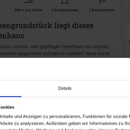
900 m zur Küste
3 Schlafzimmer
1 Badezimmer
engrundstück liegt dieses
ienhaus
ieses schöne, sehr gepflegte Ferienhaus mit schöner,
emütlich eingerichtet und hübsch möbliert. Neue Küche
 á 90 x 200 cm + 1 Doppelbett 180 x 200 cm + 1
Details
Cookies
nhalte und Anzeigen zu personalisieren, Funktionen für soziale
Website zu analysieren. Außerdem geben wir Informationen zu I