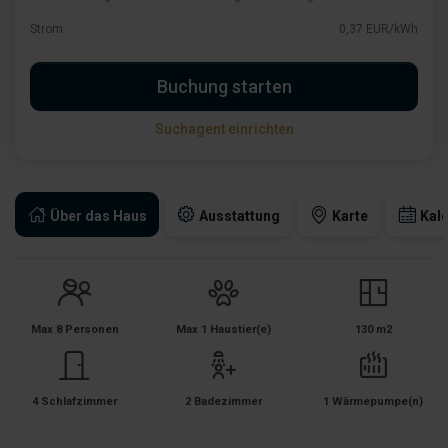
Strom
0,37 EUR/kWh
Buchung starten
Suchagent einrichten
Über das Haus
Ausstattung
Karte
Kal
Max 8 Personen
Max 1 Haustier(e)
130 m2
4 Schlafzimmer
2 Badezimmer
1 Wärmepumpe(n)