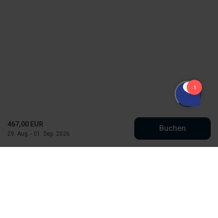
467,00 EUR
Buchen
29. Aug. - 01. Sep. 2026
Købmand Hansens Feriehusudlejning