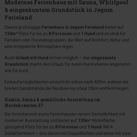
Modernes Ferienhaus mit Sauna, Whirlpool
& eingezäuntem Grundstück in Jegum
Ferieland
Dieses großzügige
Ferienhaus in Jegum Ferieland
bietet auf
130m²
Platz für bis zu
8 Personen
und
1 Hund
und ist ideal für
Familien oder Freundesgruppen, die Wert auf Komfort, Natur und
eine entspannte Atmosphäre legen.
Auch
Urlaub mit Hund
ist hier möglich – das
eingezäunte
Grundstück
macht den Urlaub für euren Hund ebenso angenehm
wie für euch.
Einkaufsmöglichkeiten erreicht ihr schon nach 400m, währen die
breiten Sandstrände der Nordsee nur etwa 10km entfernt liegen.
Kamin, Sauna & gemütliche Ausstattung im
Nordskrænten 57
Der Innenbereich eures Ferienhauses vereint Gemütlichkeit mit
moderner Ausstattung und bietet auf
130m²
Wohnfläche
genügend Platz für bis zu
8 Personen
und
1 Hund
. Mit 4
Schlafzimmern – drei davon mit Doppelbetten und eines mit zwei