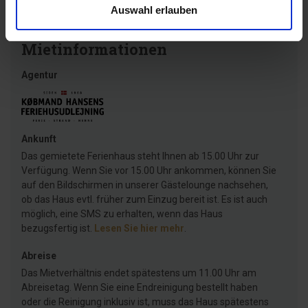
Auswahl erlauben
Mietinformationen
Agentur
Ankunft
Das gemietete Ferienhaus steht Ihnen ab 15.00 Uhr zur
Verfügung. Wenn Sie vor 15.00 Uhr ankommen, können Sie
auf den Bildschirmen in unserer Gästelounge nachsehen,
ob das Haus evtl. früher zum Einzug bereit ist. Es ist auch
möglich, eine SMS zu erhalten, wenn das Haus
bezugsfertig ist.
Lesen Sie hier mehr
.
Abreise
Das Mietverhältnis endet spätestens um 11.00 Uhr am
Abreisetag. Wenn Sie eine Endreinigung bestellt haben
oder die Reinigung inklusiv ist, muss das Haus spätestens