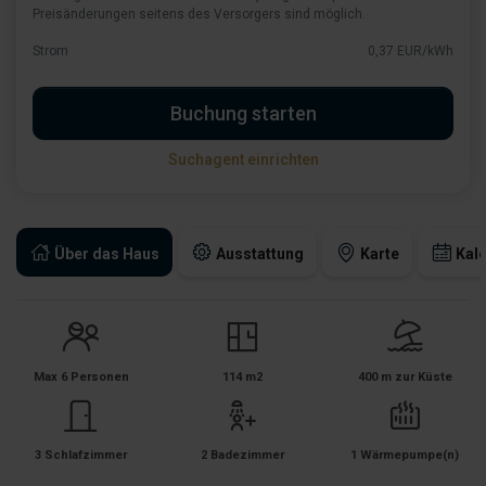
Preisänderungen seitens des Versorgers sind möglich.
Strom
0,37 EUR/kWh
Buchung starten
Suchagent einrichten
Über das Haus
Ausstattung
Karte
Kal
Max 6 Personen
114 m2
400 m zur Küste
3 Schlafzimmer
2 Badezimmer
1 Wärmepumpe(n)