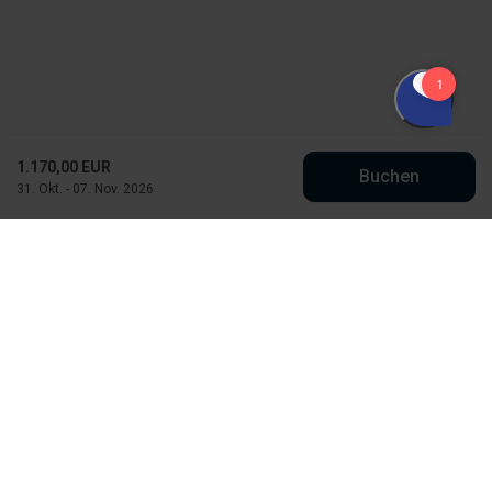
1.170,00 EUR
Buchen
31. Okt. - 07. Nov. 2026
Købmand Hansens Feriehusudlejning
Strandvejen 430
DK-6854 Henne Strand
info@kobmand-hansen.dk
+45 76 52 43 11