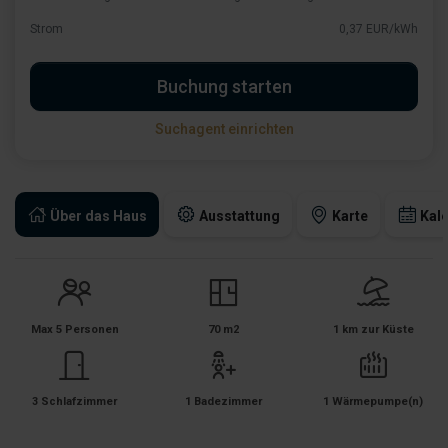
Strom
0,37 EUR/kWh
Buchung starten
Suchagent einrichten
Über das Haus
Ausstattung
Karte
Kal
Max 5 Personen
70 m2
1 km zur Küste
3 Schlafzimmer
1 Badezimmer
1 Wärmepumpe(n)