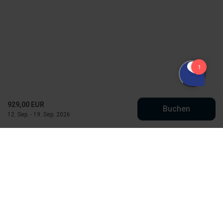
929,00 EUR
Buchen
12. Sep. - 19. Sep. 2026
Købmand Hansens Feriehusudlejning
Strandvejen 430
DK-6854 Henne Strand