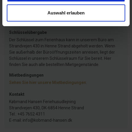
Das Mietverhältnis endet spätestens um 11.00 Uhr am
Abreisetag. Wenn Sie eine Endreinigung bestellt haben
Auswahl erlauben
oder die Reinigung inklusiv ist, muss das Haus spätestens
um 9.00 Uhr verlassen werden.
Lesen Sie hier mehr
.
Schlüsselübergabe
Der Schlüssel zum Ferienhaus kann in unserem Büro am
Strandvejen 430 in Henne Strand abgeholt werden. Wenn
Sie außerhalb der Büroöffnungszeiten anreisen, liegt der
Schlüssel in unserem Schlüsselraum für Sie bereit. Hier
finden Sie auch alle bestellten Mietgegenstände.
Mietbedingungen
Sehen Sie hier unsere Mietbedingungen
.
Kontakt
Købmand Hansen Feriehusudlejning
Strandvejen 430, DK-6854 Henne Strand
Tel.: +45 7652 4311
E-mail: info@kobmand-hansen.dk