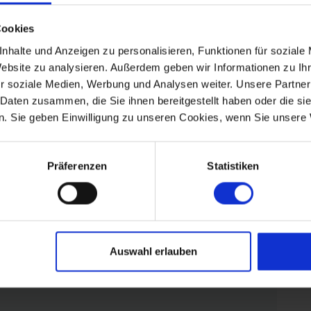
4,5
4,8
Cookies
nhalte und Anzeigen zu personalisieren, Funktionen für soziale
26
Uwe Reiners
Juni 2026
Website zu analysieren. Außerdem geben wir Informationen zu I
Wir haben uns sehr wohl gefühlt. Die
r soziale Medien, Werbung und Analysen weiter. Unsere Partner
Gartenhaus ist so groß daß neben dem
 Daten zusammen, die Sie ihnen bereitgestellt haben oder die s
Fahrradträger beide E Bikes Platz haben.
. Sie geben Einwilligung zu unseren Cookies, wenn Sie unsere 
Deutschland
Präferenzen
Statistiken
Auswahl erlauben