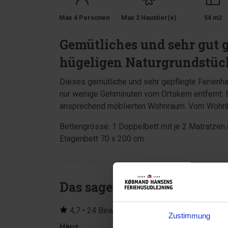
Max 4 Personen
Max 2 Haustier(e)
54 m2
Gemütliches und sehr gut 
hügeligen Naturgrundstüc
Dieses gemütliche und sehr gepflegte Ferienha
nur wenige Gehminuten vom Ortskern entfernt. 
ansprechend möblierten Wohnraum. Vom Wohnbe
Bettengrösse: 1 Doppelbett mit je 2 Matratzen 
Etagenbett 70 x 200 cm
Das sagen andere Urlauber
4,7 • 24 Bewertungen
Zustimmung
Haus
Grundstück