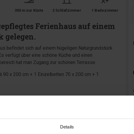
300 m zur Küste
2 Schlafzimmer
1 Badezimmer
gepflegtes Ferienhaus auf einem
k gelegen.
us befindet sich auf einem hügeligen Naturgrundstück
Es verfügt über eine schöne Küche und einen
reich hat man Zugang zur schönen Terrasse.
á 90 x 200 cm + 1 Einzelbetten 70 x 200 cm + 1
Details
Bereich