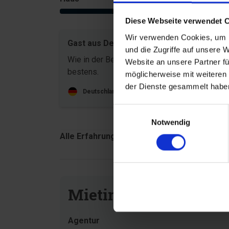
4,7
Diese Webseite verwendet 
Wir verwenden Cookies, um I
Gast aus Deutschland
Juli 20
und die Zugriffe auf unsere 
Wie in der Beschreibung angegeben. Alles
Website an unsere Partner fü
bestens.
möglicherweise mit weiteren
der Dienste gesammelt haben
Deutschland
Einwilligungsauswahl
Notwendig
Alle Erfahrungsberichte anzeigen
Mietinformationen
Agentur