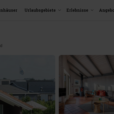
enhäuser
Urlaubsgebiete
Erlebnisse
Angebo
yd