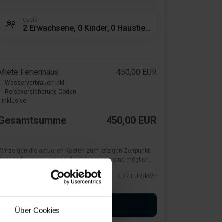
Gäste
2 Erwachsene, 0 Kinder, 0 Haustiere
Miete Ferienhaus
450,00 EUR
- Wasserverbrauch inkl.
- Reiseversicherung Codan
inklusive
Gesamtsumme
450,00 EUR
Wir zeigen die aktuellen Kosten zum jetzigen Zeitpunkt.
Preisänderungen seitens des Versorgers sind möglich.
Strom
0,37 EUR/kWh
Buchung starten
Über Cookies