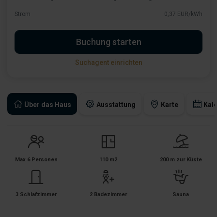
Strom
0,37 EUR/kWh
Buchung starten
Suchagent einrichten
Über das Haus
Ausstattung
Karte
Kal
Max 6 Personen
110 m2
200 m zur Küste
3 Schlafzimmer
2 Badezimmer
Sauna