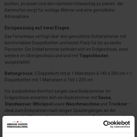
kochen, zu essen und den nächsten Urlaubstag zu planen. der
Kaminofen sorgt für wohlige Wärme und eine gemütliche
Atmosphäre.
Entspannung auf zwei Etagen
Das Ferienhaus verfügt über drei gemütliche Schlafzimmer mit
komfortablen Doppelbetten und bietet Platz für bis zu sechs
Personen. Ein Schlafzimmer befindet sich im Erdgeschoss, zwei
weitere im Obergeschoss und sind mit
Teppichboden
ausgestattet.
Bettengrösse
: 2 Doppelbett mit je 1 Matratzen á 140 x 200 cm + 1
Doppelbetten mit 1 Matratzen á 160 x 200 cm
Für zusätzlichen Komfort sorgen zwei Badezimmer. Im
Erdgeschoss erwarten dich ein Badezimmer mit
Sauna
,
Standwasser-Whirlpool
sowie
Waschmaschine
und
Trockner
–
ideal zum Entspannen nach langen Spaziergängen an der
Nordsee. Im Obergeschoss steht ein weiteres Badezimmer mit
Dusche zur Verfügung. Wertsachen lassen sich sicher im
vorhandenen
Safe
verstauen.