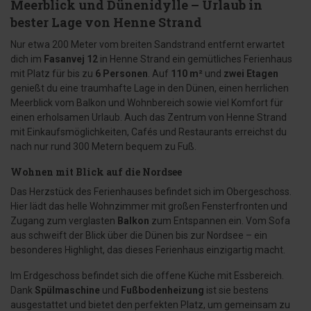
Meerblick und Dünenidylle – Urlaub in
bester Lage von Henne Strand
Nur etwa 200 Meter vom breiten Sandstrand entfernt erwartet
dich im
Fasanvej 12
in Henne Strand ein gemütliches Ferienhaus
mit Platz für bis zu
6 Personen
. Auf
110 m²
und
zwei Etagen
genießt du eine traumhafte Lage in den Dünen, einen herrlichen
Meerblick vom Balkon und Wohnbereich sowie viel Komfort für
einen erholsamen Urlaub. Auch das Zentrum von Henne Strand
mit Einkaufsmöglichkeiten, Cafés und Restaurants erreichst du
nach nur rund 300 Metern bequem zu Fuß.
Wohnen mit Blick auf die Nordsee
Das Herzstück des Ferienhauses befindet sich im Obergeschoss.
Hier lädt das helle Wohnzimmer mit großen Fensterfronten und
Zugang zum verglasten
Balkon
zum Entspannen ein. Vom Sofa
aus schweift der Blick über die Dünen bis zur Nordsee – ein
besonderes Highlight, das dieses Ferienhaus einzigartig macht.
Im Erdgeschoss befindet sich die offene Küche mit Essbereich.
Dank
Spülmaschine
und
Fußbodenheizung
ist sie bestens
ausgestattet und bietet den perfekten Platz, um gemeinsam zu