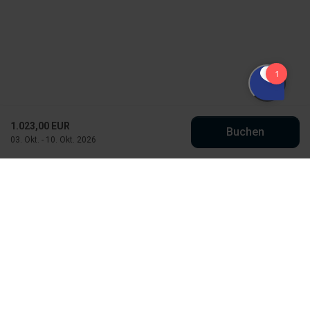
1.023,00 EUR
Buchen
03. Okt. - 10. Okt. 2026
Købmand Hansens Feriehusudlejning
Strandvejen 430
DK-6854 Henne Strand
info@kobmand-hansen.dk