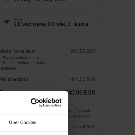
Gäste
2 Erwachsene, 0 Kinder, 0 Haustiere
Miete Ferienhaus
661,00 EUR
- Wasserverbrauch inkl.
- Reiseversicherung Codan
inklusive
Preisnachlass
-121,00 EUR
Gesamtsumme
540,00 EUR
Wir zeigen die aktuellen Kosten zum jetzigen Zeitpunkt.
Preisänderungen seitens des Versorgers sind möglich.
Über Cookies
Strom
0,37 EUR/kWh