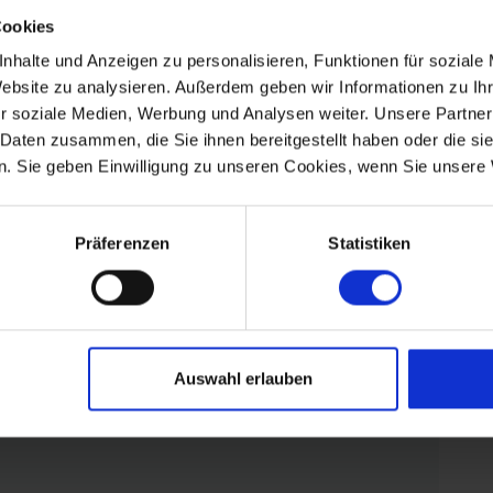
Cookies
25
Elke Lund
Sep. 2023
nhalte und Anzeigen zu personalisieren, Funktionen für soziale
Website zu analysieren. Außerdem geben wir Informationen zu I
Es ist wie nach Hause kommen,
r soziale Medien, Werbung und Analysen weiter. Unsere Partner
Wohlfühleffekt
 Daten zusammen, die Sie ihnen bereitgestellt haben oder die s
Deutschland
. Sie geben Einwilligung zu unseren Cookies, wenn Sie unsere 
Präferenzen
Statistiken
Auswahl erlauben