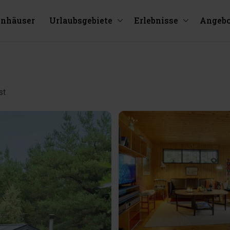
enhäuser
Urlaubsgebiete
Erlebnisse
Angebo
st