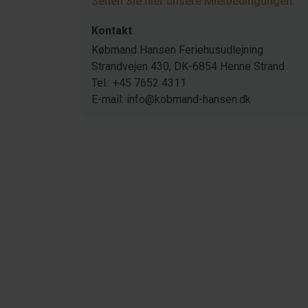
Sehen Sie hier unsere Mietbedingungen
.
Kontakt
Købmand Hansen Feriehusudlejning
Strandvejen 430, DK-6854 Henne Strand
Tel.: +45 7652 4311
E-mail: info@kobmand-hansen.dk