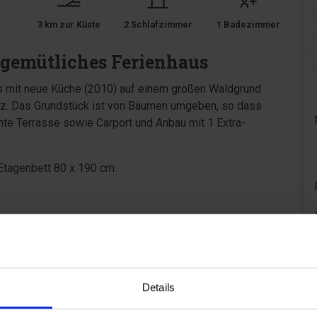
3 km zur Küste
2 Schlafzimmer
1 Badezimmer
d gemütliches Ferienhaus
us mit neue Küche (2010) auf einem großen Waldgrund
atz. Das Grundstück ist von Bäumen umgeben, so dass
chte Terrasse sowie Carport und Anbau mit 1 Extra-
Etagenbett 80 x 190 cm.
Details
Bereich
4,8
5,0