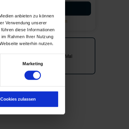
Buchung starten
 Medien anbieten zu können
Suchagent einrichten
hrer Verwendung unserer
 führen diese Informationen
ie im Rahmen Ihrer Nutzung
Webseite weiterhin nutzen.
Oft gezeigt!
Dieses Haus wurde kürzlich 35 Mal
angesehen.
Marketing
Cookies zulassen