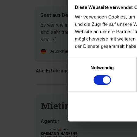
Diese Webseite verwendet 
Gast aus Deutschland
Juli 20
Wir verwenden Cookies, um I
und die Zugriffe auf unsere 
Es war wie immer Supertoll bei Euch und wir
Website an unsere Partner fü
sind sehr traurig, dass die Ferien zu Ende
möglicherweise mit weiteren
sind. :-(
der Dienste gesammelt haben
Deutschland
Einwilligungsauswahl
Notwendig
Alle Erfahrungsberichte anzeigen
Mietinformationen
Agentur