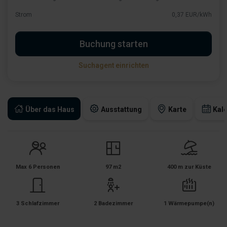
Strom
0,37 EUR/kWh
Buchung starten
Suchagent einrichten
Über das Haus
Ausstattung
Karte
Kal
Max 6 Personen
97 m2
400 m zur Küste
3 Schlafzimmer
2 Badezimmer
1 Wärmepumpe(n)