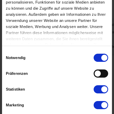
personalisieren, Funktionen für soziale Medien anbieten
Haus
Grundstück
Bereich
zu können und die Zugriffe auf unsere Website zu
4,6
4,8
5,0
analysieren. Außerdem geben wir Informationen zu Ihrer
Verwendung unserer Website an unsere Partner für
Gast aus Deutschland
Juni 2026
Thomas Sc
soziale Medien, Werbung und Analysen weiter. Unsere
Windgeschützt gelegen, mit schöner
Es war einf
Partner führen diese Informationen möglicherweise mit
Sitzmöglichkeit draußen
tolles Haus
weiteren Daten zusammen, die Sie ihnen bereitgestellt
haben oder die sie im Rahmen Ihrer Nutzung der Dienste
Deutschland
Deutsch
gesammelt haben. Sie geben Einwilligung zu unseren
Einwilligungsauswahl
Cookies, wenn Sie unsere Webseite weiterhin nutzen.
Notwendig
Alle Erfahrungsberichte anzeigen
Präferenzen
Mietinformationen
Statistiken
Agentur
Marketing
Ankunft