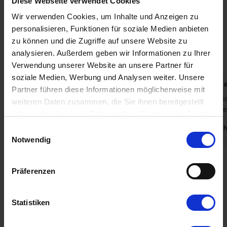
Diese Webseite verwendet Cookies
Das sagen andere Urlauber
Wir verwenden Cookies, um Inhalte und Anzeigen zu
personalisieren, Funktionen für soziale Medien anbieten
4,9 • 19 Bewertungen
zu können und die Zugriffe auf unsere Website zu
Haus
Grundstück
Bereich
analysieren. Außerdem geben wir Informationen zu Ihrer
4,8
5,0
5,0
Verwendung unserer Website an unsere Partner für
soziale Medien, Werbung und Analysen weiter. Unsere
Gast aus Deutschland
Juni 2026
Gast aus D
Partner führen diese Informationen möglicherweise mit
Wir waren rundum zufrieden.
Liebevoll ge
weiteren Daten zusammen, die Sie ihnen bereitgestellt
grosszügig
haben oder die sie im Rahmen Ihrer Nutzung der Dienste
Deutschland
gesammelt haben. Sie geben Einwilligung zu unseren
Deutsch
Einwilligungsauswahl
Cookies, wenn Sie unsere Webseite weiterhin nutzen.
Notwendig
Alle Erfahrungsberichte anzeigen
Präferenzen
Mietinformationen
Statistiken
Agentur