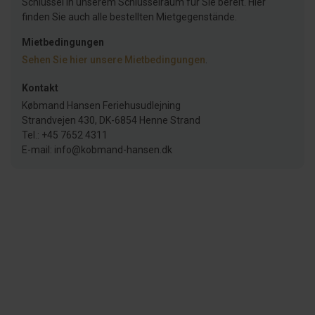
Schlüssel in unserem Schlüsselraum für Sie bereit. Hier
finden Sie auch alle bestellten Mietgegenstände.
Mietbedingungen
Sehen Sie hier unsere Mietbedingungen
.
Kontakt
Købmand Hansen Feriehusudlejning
Strandvejen 430, DK-6854 Henne Strand
Tel.: +45 7652 4311
E-mail: info@kobmand-hansen.dk