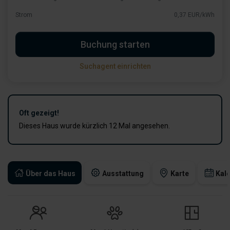
Strom
0,37 EUR/kWh
Buchung starten
Suchagent einrichten
Oft gezeigt!
Dieses Haus wurde kürzlich 12 Mal angesehen.
Über das Haus
Ausstattung
Karte
Kal