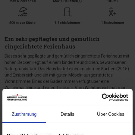
Max 6 Personen
Max 1 Haustier(e)
105 m2
500 m zur Küste
3 Schlafzimmer
1 Badezimmer
Ein sehr gepflegtes und gemütlich
eingerichtete Ferienhaus
Dieses sehr gepflegte und gemütlich eingerichtete Ferienhaus mit
hohen Decken liegt auf einem kinderfreundlichen, bewachsenen
Naturgrundstück. Das Haus bietet einen modernen Küchen (2015)-
und Essbereich und ein mit guten Möbeln ausgestattetes
Wohnzimmer. Eines der Badezimmer verfügt über eine
Waschmaschine und einen Trockner. Vom Wohnbereich hat man
Zugang zu einer schönen, geschlossenen und ungestörten
Terrasse. Für Kinder ist ein Spielhaus auf dem Grundstück
vorhanden.
Zustimmung
Details
Über Cookies
Bettengrösse: 2 Doppelbetten mit je 2 Matratzen á 90 x 200 cm +
2 Einzelbetten 90 x 200 cm.