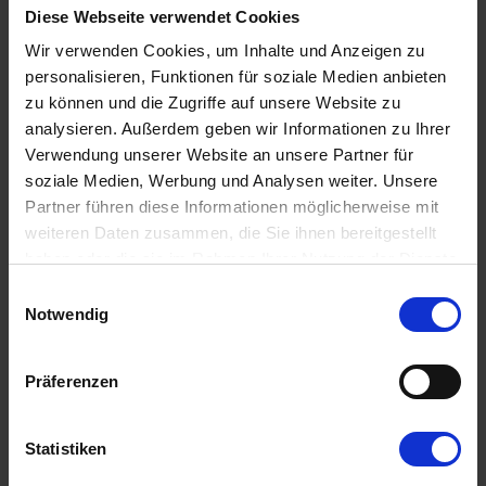
die Erwachsenen entspannte Stunden auf der
überdachten
Diese Webseite verwendet Cookies
Terrasse
genießen. Zum Ferienhaus gehören außerdem ein
Carport
sowie eine Lademöglichkeit für E-Autos über 230 Volt.
Wir verwenden Cookies, um Inhalte und Anzeigen zu
personalisieren, Funktionen für soziale Medien anbieten
Strandnah mit idealer Lage
zu können und die Zugriffe auf unsere Website zu
Der breite
Sandstrand
der Nordsee ist nur
700 Meter
entfernt und
analysieren. Außerdem geben wir Informationen zu Ihrer
ideal für Badeurlaub, lange Spaziergänge oder
Verwendung unserer Website an unsere Partner für
Sonnenuntergänge in den Dünen.
Einkaufsmöglichkeiten
soziale Medien, Werbung und Analysen weiter. Unsere
erreicht ihr bereits nach
400 Meter
. Ein besonderes Highlight in der
Partner führen diese Informationen möglicherweise mit
Umgebung ist der nahegelegene
Filsø
– einer der größten Seen
Dänemarks und Paradies für Naturliebhaber und
weiteren Daten zusammen, die Sie ihnen bereitgestellt
Vogelbeobachter. Hier könnt Ihr die Ruhe der Natur genießen und
haben oder die sie im Rahmen Ihrer Nutzung der Dienste
mit etwas Glück Hirsche, Seeadler oder viele seltene Vogelarten
gesammelt haben. Sie geben Einwilligung zu unseren
Einwilligungsauswahl
beobachten.
Cookies, wenn Sie unsere Webseite weiterhin nutzen.
Notwendig
Präferenzen
Statistiken