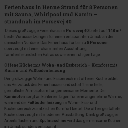
Ferienhaus in Henne Strand für 8 Personen
mit Sauna, Whirlpool und Kamin –
strandnah im Porsevej 40
Dieses großzügige Ferienhaus im
Porsevej 40
bietet auf
148 m²
beste Voraussetzungen für einen entspannten Urlaub an der
dänischen Nordsee. Das Ferienhaus für bis zu
8 Personen
überzeugt mit einer charmanten Ausstattung,
familienfreundlichen Extras sowie einer ruhigen Lage.
Offene Küche mit Wohn- und Essbereich – Komfort mit
Kamin und Fußbodenheizung
Der großzügige Wohn- und Essbereich mit offener Küche bildet
das Herzstück des Ferienhauses und schafft eine helle,
gemütliche Atmosphäre für gemeinsame Momente. Der
Kaminofen
sorgt an kühleren Tagen für eine angenehme Wärme,
während die
Fußbodenheizung
im Wohn-, Ess- und
Küchenbereich zusätzlichen Komfort bietet. Die offen gestaltete
Küche überzeugt mit moderner Ausstattung. Dank großzügiger
Arbeitsflächen und
Spülmaschine
wird das gemeinsame Kochen
im Urlaub sonders entspannt.