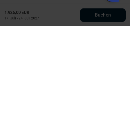
1.926,00 EUR
Buchen
17. Juli - 24. Juli 2027
Købmand Hansens Feriehusudlejning
Strandvejen 430
DK-6854 Henne Strand
info@kobmand-hansen.dk
+45 76 52 43 11
Finde uns auf Facebook
Finde uns auf Instagram