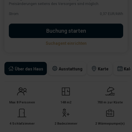
Preisänderungen seitens des Versorgers sind möglich.
Strom
0,37 EUR/kWh
Buchung starten
Suchagent einrichten
Über das Haus
Ausstattung
Karte
Kal
Max 8 Personen
148 m2
700 m zur Küste
4 Schlafzimmer
2 Badezimmer
2 Wärmepumpe(n)