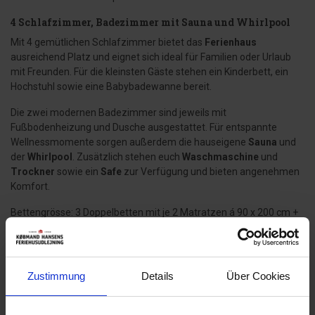
4 Schlafzimmer, Badezimmer mit Sauna und Whirlpool
Mit 4 gemütlichen Schlafzimmer bietet das
Ferienhaus
ausreichend Platz und eignet sich ideal für Familien oder Urlaub
mit Freunden. Für die kleinsten Gäste stehen ein Kinderbett, ein
Hochstuhl sowie eine Babybadewanne bereit.
Die zwei modernen Badezimmer sind jeweils mit
Fußbodenheizung und Dusche ausgestattet. Für entspannte
Wellnessmomente sorgen außerdem die hauseigene
Sauna
und
der
Whirlpool
. Zusätzlich stehen euch
Waschmaschine
und
Trockner
sowie ein
Safe
zur Verfügung und bieten angenehmen
Komfort.
Bettengrösse: 3 Doppelbetten mit je 2 Matratzen á 90 x 200 cm +
2 Einzelbetten 90 x 200 cm
Familienfreundlicher Außenbereich mit Schaukel und
Sandkiste
Zustimmung
Details
Über Cookies
Der große Außenbereich ist perfekt für Familien gestaltet. Kinder
können sich auf der
Schaukel
oder
Sandkiste
austoben, während