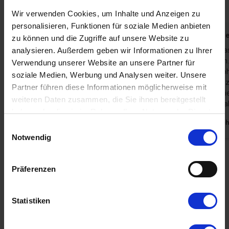
4,6
4,6
4,8
Wir verwenden Cookies, um Inhalte und Anzeigen zu
personalisieren, Funktionen für soziale Medien anbieten
Hans-Jürgen Krenzer
Juli 2026
Gast aus D
zu können und die Zugriffe auf unsere Website zu
analysieren. Außerdem geben wir Informationen zu Ihrer
Haus liegt in ruhiger Sackgasse
Alles da, wa
geschnitten.
Verwendung unserer Website an unsere Partner für
Deutschland
Stufe in Wo
soziale Medien, Werbung und Analysen weiter. Unsere
Zuwegung z
Partner führen diese Informationen möglicherweise mit
Stellen sani
weiteren Daten zusammen, die Sie ihnen bereitgestellt
Stolpergefa
haben oder die sie im Rahmen Ihrer Nutzung der Dienste
Deutsch
gesammelt haben. Sie geben Einwilligung zu unseren
Einwilligungsauswahl
Cookies, wenn Sie unsere Webseite weiterhin nutzen.
Notwendig
Alle Erfahrungsberichte anzeigen
Präferenzen
Mietinformationen
Statistiken
Agentur