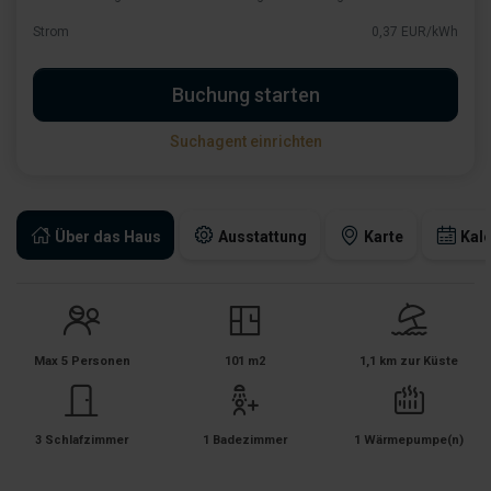
Strom
0,37 EUR/kWh
Buchung starten
Suchagent einrichten
Über das Haus
Ausstattung
Karte
Kal
Max 5 Personen
101 m2
1,1 km zur Küste
3 Schlafzimmer
1 Badezimmer
1 Wärmepumpe(n)