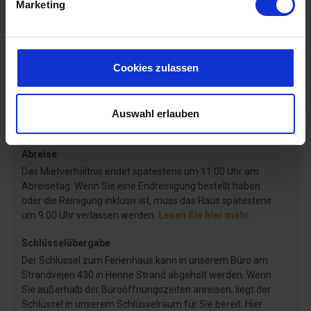
Marketing
Ankunft
Das gemietete Ferienhaus steht Ihnen ab 15.00 Uhr zur
Cookies zulassen
Verfügung. Wenn Sie vor 15.00 Uhr ankommen, können Sie
auf den Bildschirmen in unserer Gästelounge nachsehen,
ob das Haus evtl. früher zum Einzug bereit ist. Es ist auch
möglich, eine SMS zu erhalten, wenn das Haus
Auswahl erlauben
bezugsfertig ist.
Lesen Sie hier mehr
.
Abreise
Das Mietverhältnis endet spätestens um 11.00 Uhr am
Abreisetag. Wenn Sie eine Endreinigung bestellt haben
oder die Reinigung inklusiv ist, muss das Haus spätestens
um 9.00 Uhr verlassen werden.
Lesen Sie hier mehr
.
Schlüsselübergabe
Der Schlüssel zum Ferienhaus kann in unserem Büro am
Strandvejen 430 in Henne Strand abgeholt werden. Wenn
Sie außerhalb der Büroöffnungszeiten anreisen, liegt der
Schlüssel in unserem Schlüsselraum für Sie bereit. Hier