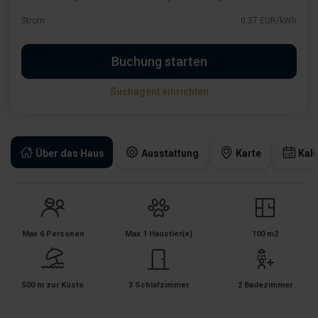
Strom
0,37 EUR/kWh
Buchung starten
Suchagent einrichten
Über das Haus
Ausstattung
Karte
Kal
Max 6 Personen
Max 1 Haustier(e)
100 m2
500 m zur Küste
3 Schlafzimmer
2 Badezimmer