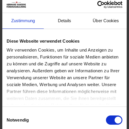
und Sauna, perfekt zum Entspannen nach einem Tag am Strand.
Außerdem gibt es ein zusätzliches Badezimmer mit Toilette und
Dusche – ideal für Familien oder Gruppen.
Zustimmung
Details
Über Cookies
Komfortable Schlafzimmer
Diese Webseite verwendet Cookies
Das Ferienhaus verfügt über 3 geräumige Schlafzimmer:
Wir verwenden Cookies, um Inhalte und Anzeigen zu
2 Doppelbetten mit Matratzen 90 x 200 cm
personalisieren, Funktionen für soziale Medien anbieten
1 Doppelbett mit Matratzen 80 x 200 cm
zu können und die Zugriffe auf unsere Website zu
Eines der Schlafzimmer ist mit TV ausgestattet.
analysieren. Außerdem geben wir Informationen zu Ihrer
Verwendung unserer Website an unsere Partner für
Schöne Terrassen mit Schutz vor Wind
soziale Medien, Werbung und Analysen weiter. Unsere
Partner führen diese Informationen möglicherweise mit
Rund um das Haus gibt es Terrassen mit guten
weiteren Daten zusammen, die Sie ihnen bereitgestellt
Windschutzmöglichkeiten, eine davon ist überdacht – perfekt zum
haben oder die sie im Rahmen Ihrer Nutzung der Dienste
Entspannen bei jedem Wetter.
gesammelt haben. Sie geben Einwilligung zu unseren
Einwilligungsauswahl
NICHTRAUCHER-HAUS.
Cookies, wenn Sie unsere Webseite weiterhin nutzen.
Notwendig
Bettengrösse: 2 Doppelbetten mit je 2 Matratzen á 90 x 200 cm +