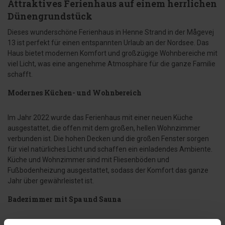
Attraktives Ferienhaus auf einem herrlichen
Dünengrundstück
Dieses wunderschöne Ferienhaus in Henne Strand in der Mågevej
13 ist perfekt für einen entspannten Urlaub an der Nordsee. Das
Haus bietet modernen Komfort und großzügige Wohnbereiche mit
viel Licht, was eine angenehme Atmosphäre für die ganze Familie
schafft.
Modernes Küchen- und Wohnbereich
Im Jahr 2022 wurde das Ferienhaus mit einer neuen Küche
ausgestattet, die offen mit dem großen, hellen Wohnzimmer
verbunden ist. Die hohen Decken und die großen Fenster sorgen
für viel natürliches Licht und schaffen ein einladendes Ambiente.
Küche und Wohnzimmer sind mit Fliesenböden und
Fußbodenheizung ausgestattet, sodass der Komfort das ganze
Jahr über gewährleistet ist.
Badezimmer mit Spa und Sauna
Das Haus verfügt über ein großes, schönes Badezimmer mit Spa