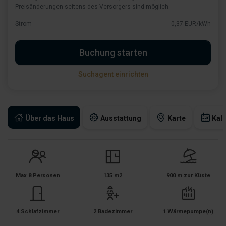
Preisänderungen seitens des Versorgers sind möglich.
Strom
0,37 EUR/kWh
Buchung starten
Suchagent einrichten
Über das Haus
Ausstattung
Karte
Kal
Max 8 Personen
135 m2
900 m zur Küste
4 Schlafzimmer
2 Badezimmer
1 Wärmepumpe(n)