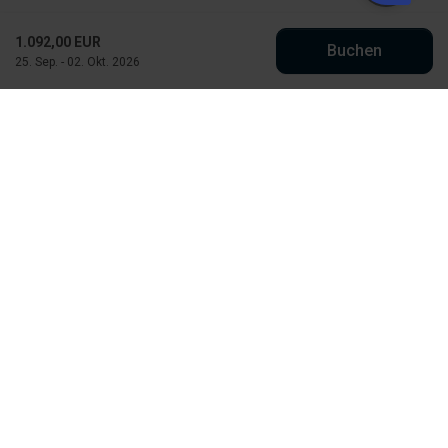
1.092,00 EUR
Buchen
25. Sep. - 02. Okt. 2026
Købmand Hansens Feriehusudlejning
Strandvejen 430
DK-6854 Henne Strand
info@kobmand-hansen.dk
+45 76 52 43 11
Finde uns auf Facebook
Finde uns auf Instagram