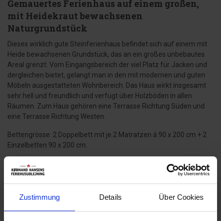
Gemauertes Ferienhaus auf einem großen,
mit Heidekraut bewachsenen
Naturgrundstück
Dieses wirklich gute Steinferienhaus befindet sich auf einem mit
Heide bewachsenen Grundstück, das an ein großes unbebautes
Areal grenzt. Vom Eingangsbereich der viel Platz für Jacken und
dergleichen bietet, gelangt man in den mit modernen und guten
Möbeln ausgestatteten Wohnbereich. Das Haus wirkt insgesamt
sehr hell und freundlich und verfügt über Holzböden in allen
Räumen. Zum Haus gehören eine Terrasse Richtung Süden und
eine Terrasse Richtung Westen.
Bettengrösse: 2 Doppelbett mit je 2 Matratzen á 90 x 200 cm + 2
Einzelbetten 90 x 200 cm.
Das sagen andere Urlauber
4,6 • 15 Bewertungen
Zustimmung
Details
Über Cookies
Haus
Grundstück
Bereich
4,6
4,3
4,8