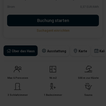
Strom
0,37 EUR/kWh
Buchung starten
Suchagent einrichten
Über das Haus
Ausstattung
Karte
Kal
Max 6 Personen
96 m2
500 m zur Küste
3 Schlafzimmer
1 Badezimmer
Sauna