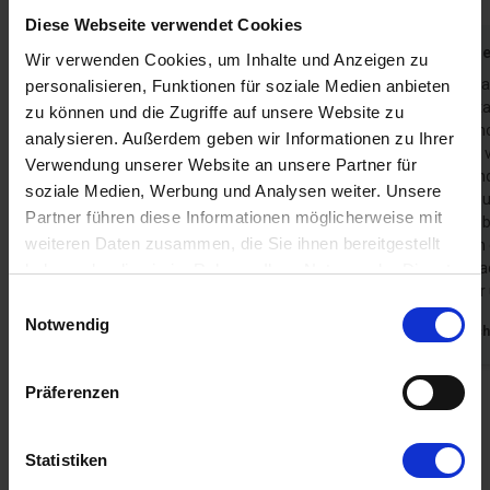
Diese Webseite verwendet Cookies
Leo Bergfelder
Juli 2026
Gast aus D
Wir verwenden Cookies, um Inhalte und Anzeigen zu
Das Haus war schon klasse nur einige Dinge
Das Haus ha
personalisieren, Funktionen für soziale Medien anbieten
sind bestimmt ausbaufähig. Der schöne
(Raumgestal
zu können und die Zugriffe auf unsere Website zu
Schrank im Wohnzimmer war gut gefüllt mit
hat es denno
analysieren. Außerdem geben wir Informationen zu Ihrer
Trinkgläser jeglicher Art. Nut statt 21
Wohnraum vie
Verwendung unserer Website an unsere Partner für
Schnapsgläser wären eine Paar eicherbecher
langsam und
soziale Medien, Werbung und Analysen weiter. Unsere
bestimmt nicht verkehrt, Auch die grosse
Elektroheiz
Partner führen diese Informationen möglicherweise mit
Ansammlung von allem Möglichen in den
hatten dies
weiteren Daten zusammen, die Sie ihnen bereitgestellt
Schubladen war schon eigen. Auch ein
von Hansen 
Sonnenschirm wäre ganz schön. Ansonsten
und dem Bad 
haben oder die sie im Rahmen Ihrer Nutzung der Dienste
werden wir dieses Haus gerne wieder bu...
Handtücher u
gesammelt haben. Sie geben Einwilligung zu unseren
Einwilligungsauswahl
Zeig mehr
Cookies, wenn Sie unsere Webseite weiterhin nutzen.
Notwendig
Deutsch
Deutschland
Präferenzen
Alle Erfahrungsberichte anzeigen
Statistiken