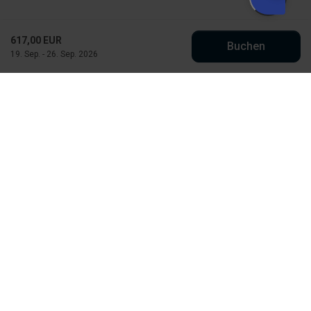
617,00 EUR
Buchen
19. Sep. - 26. Sep. 2026
Købmand Hansens Feriehusudlejning
Strandvejen 430
DK-6854 Henne Strand
info@kobmand-hansen.dk
+45 76 52 43 11
Finde uns auf Facebook
Finde uns auf Instagram