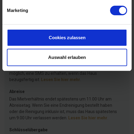
Mietinformationen
Marketing
Agentur
Cookies zulassen
Ankunft
Das gemietete Ferienhaus steht Ihnen ab 15.00 Uhr zur
Verfügung. Wenn Sie vor 15.00 Uhr ankommen, können Sie
Auswahl erlauben
auf den Bildschirmen in unserer Gästelounge nachsehen,
ob das Haus evtl. früher zum Einzug bereit ist. Es ist auch
möglich, eine SMS zu erhalten, wenn das Haus
bezugsfertig ist.
Lesen Sie hier mehr
.
Abreise
Das Mietverhältnis endet spätestens um 11.00 Uhr am
Abreisetag. Wenn Sie eine Endreinigung bestellt haben
oder die Reinigung inklusiv ist, muss das Haus spätestens
um 9.00 Uhr verlassen werden.
Lesen Sie hier mehr
.
Schlüsselübergabe