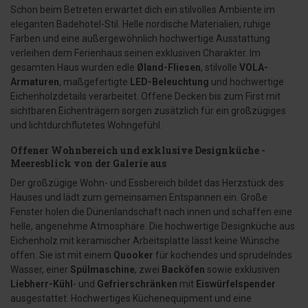
Schon beim Betreten erwartet dich ein stilvolles Ambiente im
eleganten Badehotel-Stil. Helle nordische Materialien, ruhige
Farben und eine außergewöhnlich hochwertige Ausstattung
verleihen dem Ferienhaus seinen exklusiven Charakter. Im
gesamten Haus wurden edle
Øland-Fliesen
, stilvolle
VOLA-
Armaturen
, maßgefertigte
LED-Beleuchtung
und hochwertige
Eichenholzdetails verarbeitet. Offene Decken bis zum First mit
sichtbaren Eichenträgern sorgen zusätzlich für ein großzügiges
und lichtdurchflutetes Wohngefühl.
Offener Wohnbereich und exklusive Designküche -
Meeresblick von der Galerie aus
Der großzügige Wohn- und Essbereich bildet das Herzstück des
Hauses und lädt zum gemeinsamen Entspannen ein. Große
Fenster holen die Dünenlandschaft nach innen und schaffen eine
helle, angenehme Atmosphäre. Die hochwertige Designküche aus
Eichenholz mit keramischer Arbeitsplatte lässt keine Wünsche
offen. Sie ist mit einem
Quooker
für kochendes und sprudelndes
Wasser, einer
Spülmaschine
, zwei
Backöfen
sowie exklusiven
Liebherr-Kühl
- und
Gefrierschränken
mit
Eiswürfelspender
ausgestattet. Hochwertiges Küchenequipment und eine