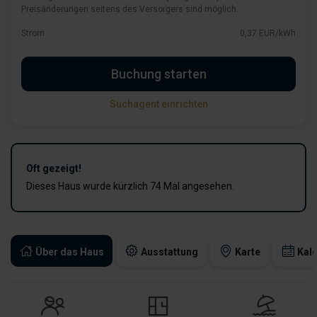
Preisänderungen seitens des Versorgers sind möglich.
Strom
0,37 EUR/kWh
Buchung starten
Suchagent einrichten
Oft gezeigt!
Dieses Haus wurde kürzlich 74 Mal angesehen.
Über das Haus
Ausstattung
Karte
Kal