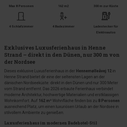
Max 8 Personen
162 m2
300 m zur Küste
4 Schlafzimmer
4 Badezimmer
Ladestecker für
Elektroautos
Exklusives Luxusferienhaus in Henne
Strand – direkt in den Dünen, nur 300 m von
der Nordsee
Dieses exklusive Luxusferienhaus in der
Hennemølleåvej 12
in
Henne Strand bietet dir eine der seltensten Lagen an der
dänischen Nordseeküste: direkt in den Dünen und nur 300 Meter
vom Strand entfernt. Das 2026 erbaute Ferienhaus verbindet
moderne Architektur, hochwertige Materialien und erstklassigen
Wohnkomfort. Auf
162 m²
Wohnfläche finden bis zu
8 Personen
ausreichend Platz, um einen luxuriösen Urlaub an der Nordsee in
stilvollem Ambiente zu genießen.
Luxusferienhaus im modernen Badehotel-Stil