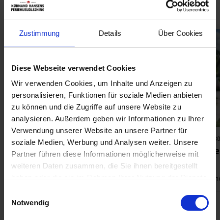
Ligustervej
Zustimmung
Details
Über Cookies
Diese Webseite verwendet Cookies
Lädt ...
Wir verwenden Cookies, um Inhalte und Anzeigen zu
personalisieren, Funktionen für soziale Medien anbieten
zu können und die Zugriffe auf unsere Website zu
analysieren. Außerdem geben wir Informationen zu Ihrer
Verwendung unserer Website an unsere Partner für
Ferienhaus 369 • Henne Strand Syd
Ferienhaus 30
soziale Medien, Werbung und Analysen weiter. Unsere
Ligustervej 16
Liguste
Partner führen diese Informationen möglicherweise mit
weiteren Daten zusammen, die Sie ihnen bereitgestellt
haben oder die sie im Rahmen Ihrer Nutzung der Dienste
Max 5 Personen
80 m2
900 m zur Küste
3 Schlafzimmer
Max 6 Person
1 Badezim
gesammelt haben. Sie geben Einwilligung zu unseren
Einwilligungsauswahl
Cookies, wenn Sie unsere Webseite weiterhin nutzen.
Notwendig
ab
431,00 EUR
4,1 (5)
4,6 (9)