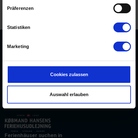
Präferenzen
Ligustervej
Statistiken
Marketing
Købmand Hansens Feriehusudlejning
Strandvejen 430
DK-6854 Henne Strand
Cookies zulassen
info@kobmand-hansen.dk
+45 76 52 43 11
Auswahl erlauben
Finde uns auf Facebook
Finde uns auf Instagram
Ferienhäuser suchen in