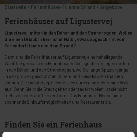
Startseite
/
Ferienhäuser
/
Henne Strand
/
Angebote
Ferienhäuser auf Ligustervej
Ligustervej: mitten in den Dünen und den Strandroggen. Wollen
Sie einen Urlaub in herrlicher Natur, etwas abgeschirmt vom
Feriendorf Henne und dem Strand?
Dann sind die Ferienhäuser auf Ligustervej eine naheliegende
Wahl. Die gemütlichen Ferienhäuser der Ligustervej liegen mitten
in den Dünen und den Strandroggen, wo Sie lange Spaziergänge
in den großen geschützten Dünen- und Heideflächen machen
können. Die Ligustervej zeichnet sich durch eine sehr ruhige Idylle
aus. Wenn Sie in die Stadt gehen oder radeln wollen, ist sie nicht
mehr als ungefähr 1 km entfernt. Das Feriendorf Henne bietet
spannende Einkaufsmöglichkeiten und Restaurants an.
Finden Sie ein Ferienhaus