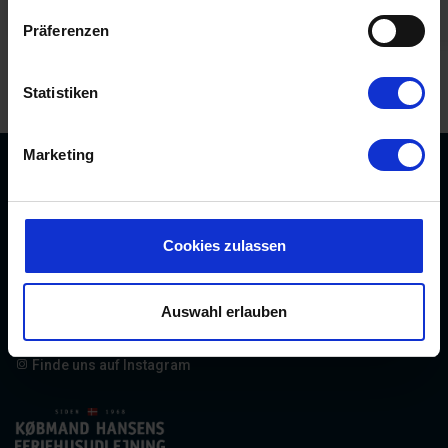
ab
567,00 EUR
4,7 (14)
4,6 (14)
Präferenzen
Musvågevej
Statistiken
Marketing
Købmand Hansens Feriehusudlejning
Strandvejen 430
Cookies zulassen
DK-6854 Henne Strand
info@kobmand-hansen.dk
+45 76 52 43 11
Auswahl erlauben
Finde uns auf Facebook
Finde uns auf Instagram