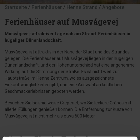
Startseite
/
Ferienhäuser
/
Henne Strand
/
Angebote
Ferienhäuser auf Musvågevej
Musvågevej: attraktiver Lage nah am Strand. Ferienhäuser in
hügeliger Dünenlandschaft.
Musvågevej ist attraktiv in der Nähe der Stadt und des Strandes
gelegen. Die Ferienhäuser auf Musvågevej liegen in der hügeligen
Dünenlandschaft, und der Höhenunterschied hat eine angenehme
Wirkung auf die Stimmung der Straße. Es ist nicht weit zur
Hauptstraße im Henne Zentrum, wo es ausgezeichnete
Einkaufsmöglichkeiten gibt, und eine Auswahl an köstlichen
Geschmackerlebnissen geboten werden.
Besuchen Sie beispielweise Creperiet, wo Sie leckere Crêpes mit
allerlei Füllungen genießen können. Die Entfernung zur Küste von
Musvågevej ist nicht mehr als etwa 500 Meter.
Finden Sie ein Ferienhaus