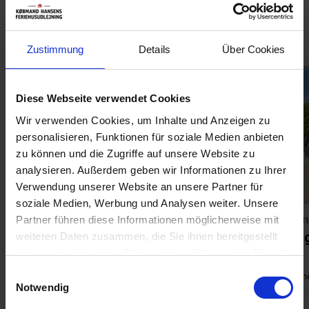
Musvågevej
Zustimmung
Details
Über Cookies
Diese Webseite verwendet Cookies
Wir verwenden Cookies, um Inhalte und Anzeigen zu
Lädt ...
personalisieren, Funktionen für soziale Medien anbieten
zu können und die Zugriffe auf unsere Website zu
analysieren. Außerdem geben wir Informationen zu Ihrer
Verwendung unserer Website an unsere Partner für
soziale Medien, Werbung und Analysen weiter. Unsere
Partner führen diese Informationen möglicherweise mit
Ferienhaus 2929 • Henne Strand Nord
Ferienhaus 31
Musvågevej 28
Musvåg
weiteren Daten zusammen, die Sie ihnen bereitgestellt
haben oder die sie im Rahmen Ihrer Nutzung der Dienste
gesammelt haben. Sie geben Einwilligung zu unseren
Einwilligungsauswahl
Max 4 Personen
Max 1 Haustier(e)
64 m2
400 m zur Küste
Max 6 Person
3 Schlafz
Cookies, wenn Sie unsere Webseite weiterhin nutzen.
Notwendig