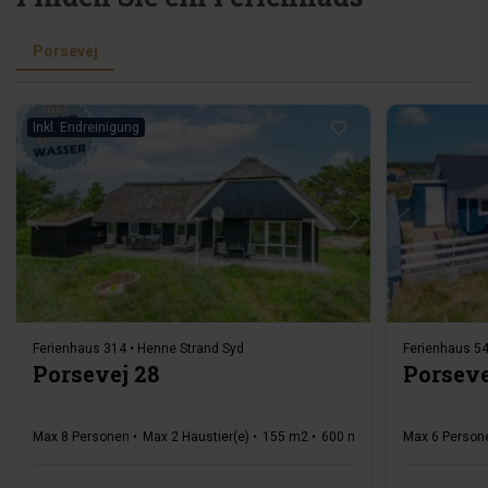
Porsevej
Inkl. Endreinigung
Lädt ...
Ferienhaus 314 • Henne Strand Syd
Ferienhaus 54
Porsevej 28
Porseve
Max 8 Personen
Max 2 Haustier(e)
155 m2
600 m zur Küste
Max 6 Person
4 Schla