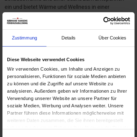
ein und bietet Wärme und Wellness in einer
gemütlichen Umgebung.
Die drei Schlafzimmer im ersten Stock haben alle
ihren ganz eigenen Charme. Das Hauptzimmer ist
Zustimmung
Details
Über Cookies
ein luftiger Traum mit sichtbaren Balken und
direktem Zugang zu einem geschlossenen Balkon -
Diese Webseite verwendet Cookies
ein privater Zufluchtsort. Das kleinere Schlafzimmer
mit seinem praktischen Etagenbett ist ideal für
Wir verwenden Cookies, um Inhalte und Anzeigen zu
personalisieren, Funktionen für soziale Medien anbieten
Kinder oder zusätzliche Gäste und bietet einen
zu können und die Zugriffe auf unsere Website zu
gemütlichen Rückzugsort, um neue Energie zu
analysieren. Außerdem geben wir Informationen zu Ihrer
tanken. Dieses schöne Ferienhaus verbindet Stil und
Verwendung unserer Website an unsere Partner für
Komfort und verspricht ein Erlebnis, bei dem jedes
soziale Medien, Werbung und Analysen weiter. Unsere
Detail sorgfältig bedacht wurde, um den perfekten
Partner führen diese Informationen möglicherweise mit
Rahmen für einen entspannten Aufenthalt zu
weiteren Daten zusammen, die Sie ihnen bereitgestellt
schaffen. Von ruhigen Momenten auf dem
haben oder die sie im Rahmen Ihrer Nutzung der Dienste
überdachten Balkon bis hin zu Spiel und Spaß im
gesammelt haben. Sie geben Einwilligung zu unseren