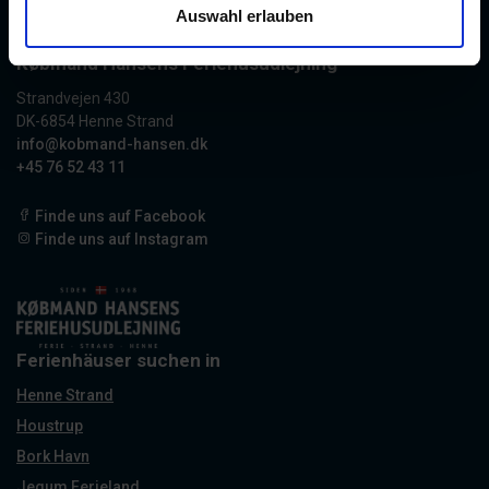
Auswahl erlauben
Købmand Hansens Feriehusudlejning
Strandvejen 430
DK-6854 Henne Strand
info@kobmand-hansen.dk
+45 76 52 43 11
Finde uns auf Facebook
Finde uns auf Instagram
Ferienhäuser suchen in
Henne Strand
Houstrup
Bork Havn
Jegum Ferieland