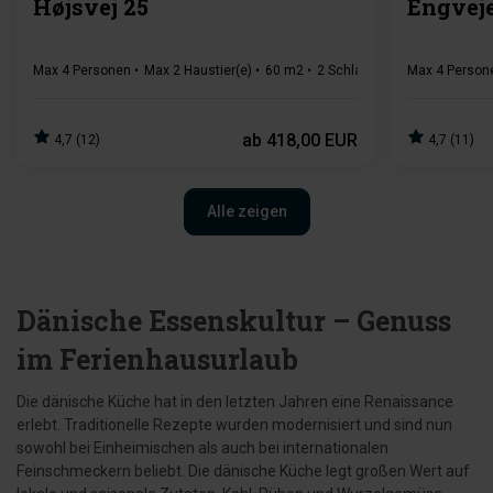
Højsvej 25
Engvej
Max 4 Personen
Max 2 Haustier(e)
60 m2
2 Schlafzimmer
Max 4 Person
1 Badezi
ab
418,00 EUR
4,7 (12)
4,7 (11)
Alle zeigen
Dänische Essenskultur – Genuss
im Ferienhausurlaub
Die dänische Küche hat in den letzten Jahren eine Renaissance
erlebt. Traditionelle Rezepte wurden modernisiert und sind nun
sowohl bei Einheimischen als auch bei internationalen
Feinschmeckern beliebt. Die dänische Küche legt großen Wert auf