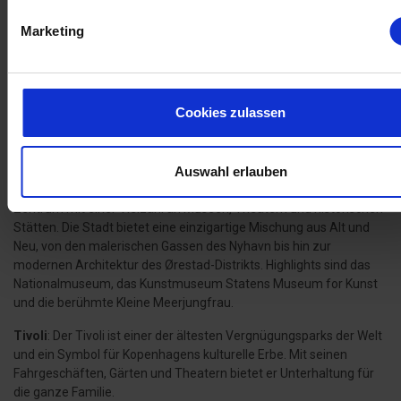
Marketing
Kultur in anderen Teilen
Dänemarks
Cookies zulassen
Kopenhagen: Die Hauptstadt der
Kultur
Auswahl erlauben
Kopenhagen, die Hauptstadt Dänemarks, ist ein kulturelles
Zentrum mit einer Vielzahl an Museen, Theatern und historischen
Stätten. Die Stadt bietet eine einzigartige Mischung aus Alt und
Neu, von den malerischen Gassen des Nyhavn bis hin zur
modernen Architektur des Ørestad-Distrikts. Highlights sind das
Nationalmuseum, das Kunstmuseum Statens Museum for Kunst
und die berühmte Kleine Meerjungfrau.
Tivoli
: Der Tivoli ist einer der ältesten Vergnügungsparks der Welt
und ein Symbol für Kopenhagens kulturelle Erbe. Mit seinen
Fahrgeschäften, Gärten und Theatern bietet er Unterhaltung für
die ganze Familie.