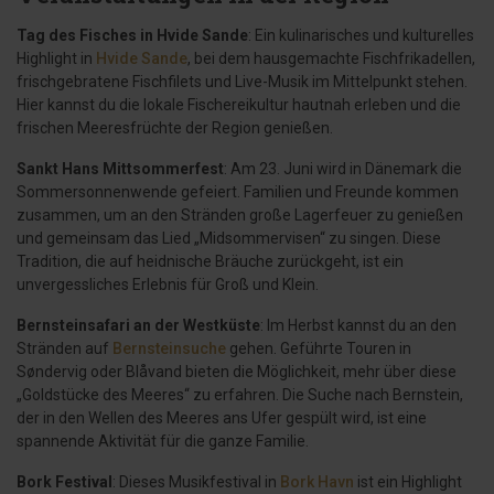
Tag des Fisches in Hvide Sande
: Ein kulinarisches und kulturelles
Highlight in
Hvide Sande
, bei dem hausgemachte Fischfrikadellen,
frischgebratene Fischfilets und Live-Musik im Mittelpunkt stehen.
Hier kannst du die lokale Fischereikultur hautnah erleben und die
frischen Meeresfrüchte der Region genießen.
Sankt Hans Mittsommerfest
: Am 23. Juni wird in Dänemark die
Sommersonnenwende gefeiert. Familien und Freunde kommen
zusammen, um an den Stränden große Lagerfeuer zu genießen
und gemeinsam das Lied „Midsommervisen“ zu singen. Diese
Tradition, die auf heidnische Bräuche zurückgeht, ist ein
unvergessliches Erlebnis für Groß und Klein.
Bernsteinsafari an der Westküste
: Im Herbst kannst du an den
Stränden auf
Bernsteinsuche
gehen. Geführte Touren in
Søndervig oder Blåvand bieten die Möglichkeit, mehr über diese
„Goldstücke des Meeres“ zu erfahren. Die Suche nach Bernstein,
der in den Wellen des Meeres ans Ufer gespült wird, ist eine
spannende Aktivität für die ganze Familie.
Bork Festival
: Dieses Musikfestival in
Bork Havn
ist ein Highlight