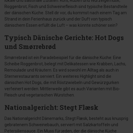
lokale und saisonale Zutaten. Kohl, Rüben und Wurzelgemüse,
Roggenbrot, Fisch und Schweinefleisch sind typische Bestandteile
der dänischen Küche. Stell dir vor, du kommst nach einem Tag am
Strand in dein Ferienhaus zurück und der Duft von typisch
dänischem Essen erfüllt die Luft – was könnte schöner sein?
Typisch Dänische Gerichte: Hot Dogs
und Smørrebrød
Smørrebrød ist ein Paradebeispiel für die dänische Küche: Eine
Scheibe Roggenbrot, belegt mit Delikatessen wie Krabben, Lachs,
Remoulade und Kräutern. Es wird sowohl im Alltag als auch in
Sternerestaurants serviert. Ein weiteres Highlight sind die
dänischen Hot Dogs, die mit Röstzwiebeln und Gewürzgurken
verfeinert werden. Mittlerweile gibt es auch Varianten mit Bio-
Fleisch und vegetarischen Würstchen.
Nationalgericht: Stegt Flæsk
Das Nationalgericht Dänemarks, Stegt Flæsk, besteht aus knusprig
gebratenem Schweinebauch, serviert mit Salzkartoffeln und
Petersiliensauce. Ein Muss für jeden, der die dänische Küche