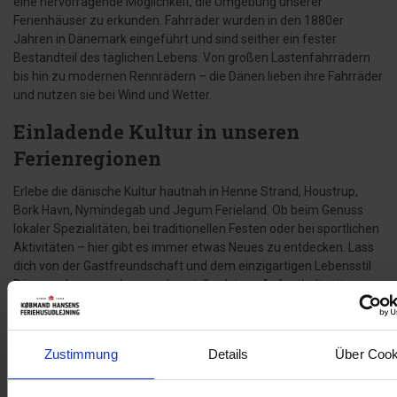
eine hervorragende Möglichkeit, die Umgebung unserer
Ferienhäuser zu erkunden. Fahrräder wurden in den 1880er
Jahren in Dänemark eingeführt und sind seither ein fester
Bestandteil des täglichen Lebens. Von großen Lastenfahrrädern
bis hin zu modernen Rennrädern – die Dänen lieben ihre Fahrräder
und nutzen sie bei Wind und Wetter.
Einladende Kultur in unseren
Ferienregionen
Erlebe die dänische Kultur hautnah in Henne Strand, Houstrup,
Bork Havn, Nymindegab und Jegum Ferieland. Ob beim Genuss
lokaler Spezialitäten, bei traditionellen Festen oder bei sportlichen
Aktivitäten – hier gibt es immer etwas Neues zu entdecken. Lass
dich von der Gastfreundschaft und dem einzigartigen Lebensstil
Dänemarks verzaubern und genieße deinen Aufenthalt mit
Købmand Hansens Feriehusudlejning.
Zustimmung
Details
Über Cook