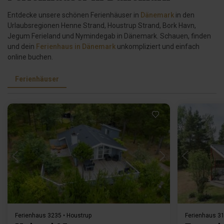
Entdecke unsere schönen Ferienhäuser in
Dänemark
in den
Urlaubsregionen Henne Strand, Houstrup Strand, Bork Havn,
Jegum Ferieland und Nymindegab in Dänemark. Schauen, finden
und dein
Ferienhaus in Dänemark
unkompliziert und einfach
online buchen.
Ferienhäuser
Lädt ...
Ferienhaus 3235 • Houstrup
Ferienhaus 31