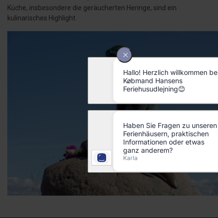
Küche, insbesondere die geräucherten Heringe, sind ein
kulinarisches Highlight.