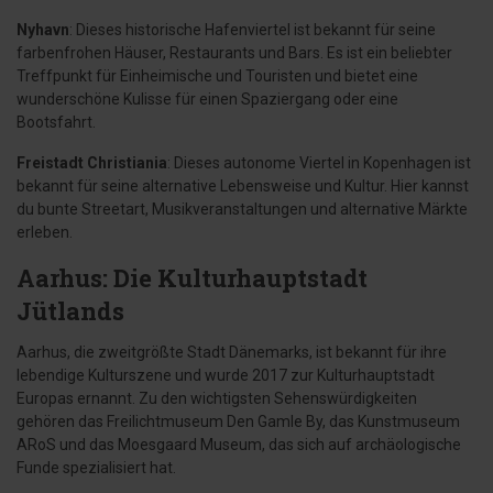
Nyhavn
: Dieses historische Hafenviertel ist bekannt für seine
farbenfrohen Häuser, Restaurants und Bars. Es ist ein beliebter
Treffpunkt für Einheimische und Touristen und bietet eine
wunderschöne Kulisse für einen Spaziergang oder eine
Bootsfahrt.
Freistadt Christiania
: Dieses autonome Viertel in Kopenhagen ist
bekannt für seine alternative Lebensweise und Kultur. Hier kannst
du bunte Streetart, Musikveranstaltungen und alternative Märkte
erleben.
Aarhus: Die Kulturhauptstadt
Jütlands
Aarhus, die zweitgrößte Stadt Dänemarks, ist bekannt für ihre
lebendige Kulturszene und wurde 2017 zur Kulturhauptstadt
Europas ernannt. Zu den wichtigsten Sehenswürdigkeiten
gehören das Freilichtmuseum Den Gamle By, das Kunstmuseum
ARoS und das Moesgaard Museum, das sich auf archäologische
Funde spezialisiert hat.